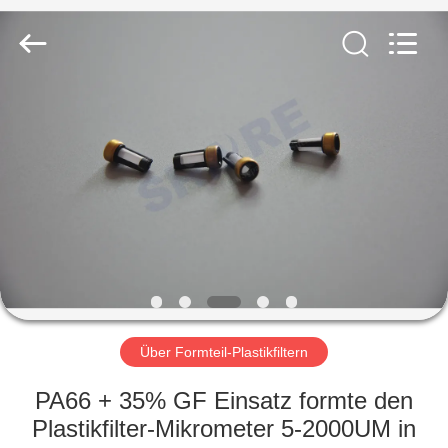
2026
Share
Group
Limited.
All
Rights
Reserved.
ZU
HAUSE
PRODUKTE
VIDEOS
ÜBER
UNS
Über Formteil-Plastikfiltern
PA66 + 35% GF Einsatz formte den
WERKSBESICHTIGUNG
Plastikfilter-Mikrometer 5-2000UM in