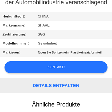
der Automobilindustrie veranschlagend
QUALITÄTSKONTROLLE
Herkunftsort:
CHINA
KONTAKT
Markenname:
SHARE
MIT
Zertifizierung:
SGS
UNS
Modellnummer:
Gewohnheit
Markieren:
,
fügen Sie Spritzen ein
Plastikeinsatzformteil
NEUIGKEITEN
KONTAKT!
RECHTSSACHEN
DETAILS ENTFALTEN
FORDERN
SIE EIN
Ähnliche Produkte
ANGEBOT