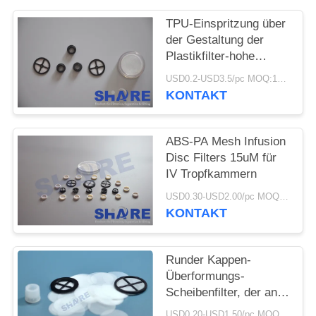
AN
TPU-Einspritzung über
der Gestaltung der
SITEMAP
Plastikfilter-hohe
Präzisions-
USD0.2-USD3.5/pc MOQ:100pcs
PRIVACY
gesponnenen Masche
KONTAKT
POLICY
ABS-PA Mesh Infusion
Disc Filters 15uM für
IV Tropfkammern
USD0.30-USD2.00/pc MOQ:200PCS
KONTAKT
Runder Kappen-
Überformungs-
Scheibenfilter, der an
den Röhrenfilter
USD0.20-USD1.50/pc MOQ:100Pcs