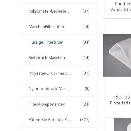
Kundens
Verstärkt 
Mikrometer-bewertete Filtertüten
(37)
Filte
Heb
K
MaschenFiltertüten
(54)
Flüssige Filtertüten
(34)
Siebdruck-Maschen
(14)
Polyester-Druckmasche
(31)
Nylonsiebdruck-Masche
(8)
150 130
Einzelfad
Filter-Komponenten
(24)
Filter
Pharm
K
Fügen Sie Formteil-Plastikfilter ein
(327)