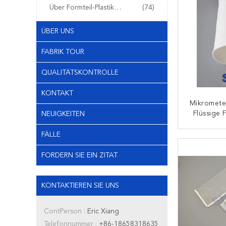
Über Formteil-Plastikfiltern
(74)
ÜBER UNS
FABRIK TOUR
QUALITÄTSKONTROLLE
KONTAKT
Mikromete
Flüssige F
NEUIGKEITEN
Chemische
In
FÄLLE
K
FORDERN SIE EIN ZITAT
KONTAKTIEREN SIE UNS
ContPerson :
Eric Xiang
Telefonnummer :
+86-18658318635