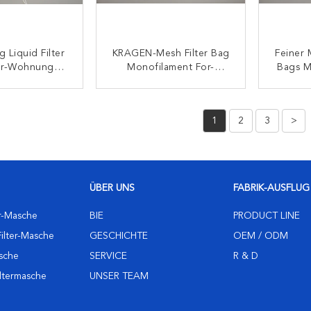
g Liquid Filter
KRAGEN-Mesh Filter Bag
Feiner 
or-Wohnung
Monofilament For-
Bags M
ißte Nicht
Flüssigkeit Custiomized
Wasser
e Filtertasche
Plastik
ONTAKT
KONTAKT
1
2
3
>
ÜBER UNS
FABRIK-AUSFLUG
er-Masche
BIE
PRODUCT LINE
ilter-Masche
GESCHICHTE
OEM / ODM
asche
SERVICE
R & D
iltermasche
UNSER TEAM