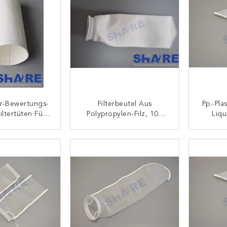
r-Bewertungs-
Filterbeutel Aus
Pp.-Pla
iltertüten Für
Polypropylen-Filz, 100
Liqu
 Medizinische
Mikron, Aquariensocken
Ve
dustrie
Für Süßwasseraquarien
ONTAKT
KONTAKT