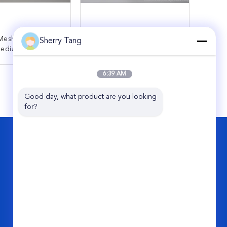
Mesh Liquid Filter
FDA Micron 100 150
Sherry Tang
edia-Zugschnur-
Nylonmaschen-
filter Mesh Bag
Flüssigkeitsfilterbeutel
Für Nussmilchrückstände
KONTAKT
KONTAKT
6:39 AM
Good day, what product are you looking 
for?
KONTAKT
Share Group Limited
Pingqiao-Industriepark, Tiantai-Grafschaft,
ZJ, 317203, CHINA.
86-576-89508685
sales@sharefilters.com