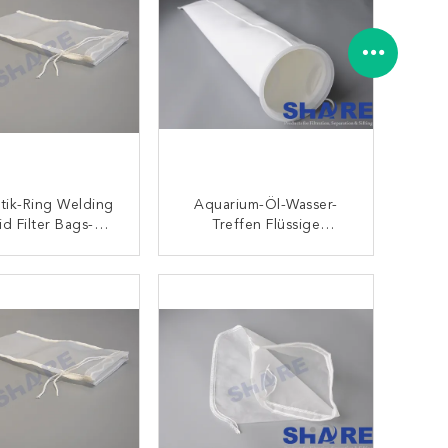
PP-Felt
stik-Ring Welding
Aquarium-Öl-Wasser-
id Filter Bags-
Treffen Flüssige
rsammlungen
Filtertüten Die
Ersatzteile
Unterkunft Pp.-/PET-
KONTAKT
KONTAKT
Nadel-Filz-Filtertüte Hart