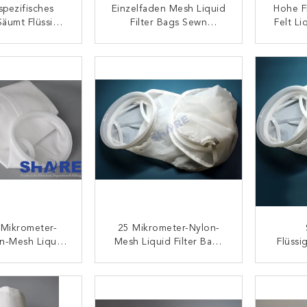
pezifisches
Einzelfaden Mesh Liquid
Hohe F
Säumt Flüssige
Filter Bags Sewn
Felt Li
rtüten Mit
Versiegelte Für Industrie-
Für Ab
egriffen
Filtration
ONTAKT
KONTAKT
 Mikrometer-
25 Mikrometer-Nylon-
en-Mesh Liquid
Mesh Liquid Filter Bags
Flüssi
 Bags For-
For-Öl-Chemische
Mikro
aindustrie
Unterkunftfiltration
150 2
ONTAKT
KONTAKT
500 60
Nylon-P