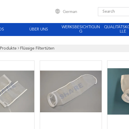
German
WERKSBESICHTIGUN
QUALITÄTS
OS
ÜBER UNS
G
LLE
Produkte
Flüssige Filtertüten