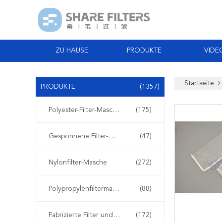
ZU HAUSE
PRODUKTE
VIDE
Startseite
PRODUKTE
(1357)
Polyester-Filter-Masche
(175)
Gesponnene Filter-Masche
(47)
Nylonfilter-Masche
(272)
Polypropylenfiltermasche
(88)
Fabrizierte Filter und Schirme
(172)