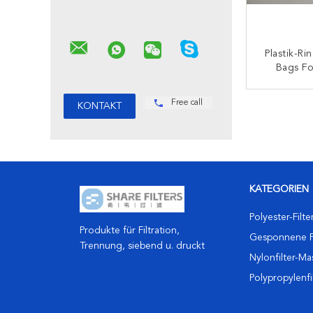
Plastik-Rin
Bags F
Schwe
Gesponnen
K
Free call
KATEGORIEN
Polyester-Filt
Produkte für Filtration,
Gesponnene F
Trennung, siebend u. druckt
Nylonfilter-M
Polypropylenf