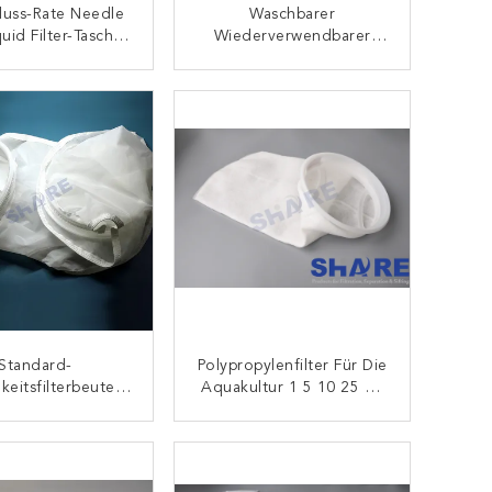
luss-Rate Needle
Waschbarer
quid Filter-Tasche
Wiederverwendbarer
wasserbehandlung
Nahrungsmittelgrad-
Mesh Filter Bag For Milk-
KONTAKT
KONTAKT
Kaffee-Selbst Gemachte
Filtration
Standard-
Polypropylenfilter Für Die
gkeitsfilterbeutel
Aquakultur 1 5 10 25 50
n 25 50 100 125
100 200 Mikron
00 250 300 400
KONTAKT
KONTAKT
0 800 1000 1200
olyesternetz Aus