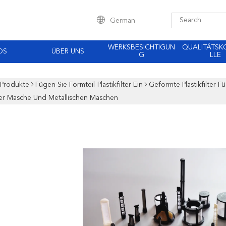
German
WERKSBESICHTIGUN
QUALITÄTS
OS
ÜBER UNS
G
LLE
Produkte
Fügen Sie Formteil-Plastikfilter Ein
Geformte Plastikfilter F
er Masche Und Metallischen Maschen