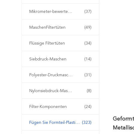
Mikrometer-bewertete Filtertüten
(37)
MaschenFiltertüten
(49)
Flüssige Filtertüten
(34)
Siebdruck-Maschen
(14)
Polyester-Druckmasche
(31)
Nylonsiebdruck-Masche
(8)
Filter-Komponenten
(24)
Geformte
Fügen Sie Formteil-Plastikfilter ein
(323)
Metalli