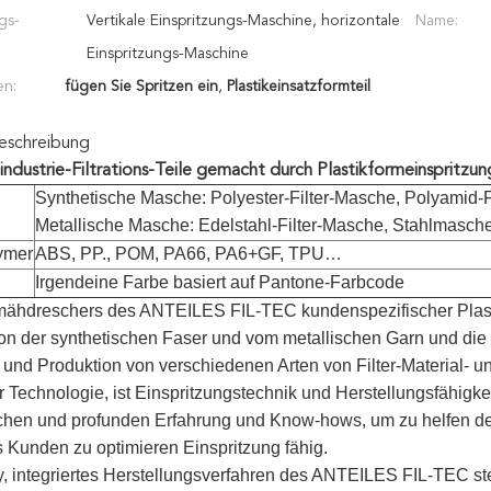
gs-
Vertikale Einspritzungs-Maschine, horizontale
Name:
Einspritzungs-Maschine
en:
fügen Sie Spritzen ein
,
Plastikeinsatzformteil
eschreibung
ndustrie-Filtrations-Teile gemacht durch Plastikformeinspritzun
Synthetische Masche: Polyester-Filter-Masche, Polyamid-
Metallische Masche: Edelstahl-Filter-Masche, Stahlmasch
ymer
ABS, PP., POM, PA66, PA6+GF, TPU…
Irgendeine Farbe basiert auf Pantone-Farbcode
rmähdreschers des ANTEILES FIL-TEC kundenspezifischer Plast
n der synthetischen Faser und vom metallischen Garn und die E
en und Produktion von verschiedenen Arten von Filter-Material- 
 Technologie, ist Einspritzungstechnik und Herstellungsfähig
hen und profunden Erfahrung und Know-hows, um zu helfen den
es Kunden zu optimieren Einspritzung fähig.
y, integriertes Herstellungsverfahren des ANTEILES FIL-TEC stell