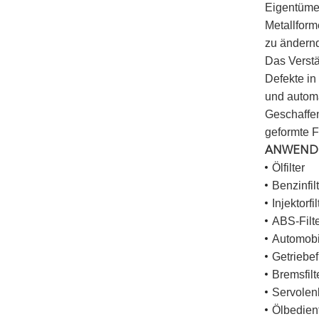
Eigentümer
Metallform
zu ändernd
Das Verstä
Defekte in
und automat
Geschaffen
geformte F
ANWEND
Ölfilter
Benzinfil
Injektorfil
ABS-Filt
Automobil
Getriebefi
Bremsfilt
Servolenk
Ölbedienf