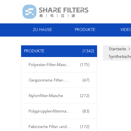
ZU HAUSE
PRODUKTE
VIDE
Startseite
PRODUKTE
(1342)
Synthetisch
Polyester-Filter-Masche
(175)
Gesponnene Filter-Masche
(47)
Nylonfilter-Masche
(272)
Polypropylenfiltermasche
(83)
Fabrizierte Filter und Schirme
(172)