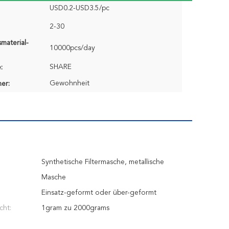
USD0.2-USD3.5/pc
2-30
material-
10000pcs/day
SHARE
:
Gewohnheit
er:
Synthetische Filtermasche, metallische
Masche
Einsatz-geformt oder über-geformt
cht:
1gram zu 2000grams