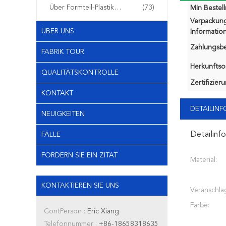
Über Formteil-Plastikfiltern
(73)
Min Bestel
Verpackun
ÜBER UNS
Information
Zahlungsb
FABRIK TOUR
Herkunftsor
QUALITÄTSKONTROLLE
Zertifizier
KONTAKT
DETAILIN
NEUIGKEITEN
Detailinf
FÄLLE
FORDERN SIE EIN ZITAT
Material:
KONTAKTIEREN SIE UNS
Veranschla
Farbe:
ContPerson :
Eric Xiang
Telefonnummer :
+86-18658318635