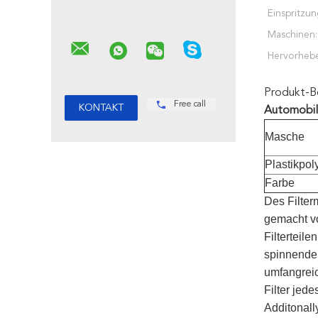
Einspritzun
Maschinen:
Hervorheb
Produkt-B
Free call
Automobili
Masche
Plastikpol
Farbe
Des Filte
gemacht vo
Filterteil
spinnender
umfangreic
Filter jed
Additonall