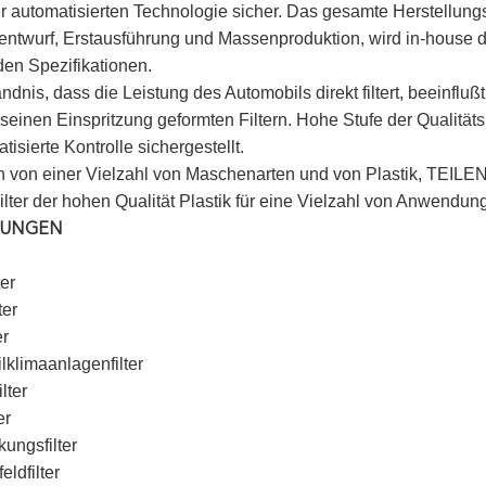
 automatisierten Technologie sicher. Das gesamte Herstellun
entwurf, Erstausführung und Massenproduktion, wird in-house du
en Spezifikationen.
ndnis, dass die Leistung des Automobils direkt filtert, beeinf
 seinen Einspritzung geformten Filtern. Hohe Stufe der Qualität
isierte Kontrolle sichergestellt.
 von einer Vielzahl von Maschenarten und von Plastik, TEILEN S
ilter der hohen Qualität Plastik für eine Vielzahl von Anwendun
UNGEN
ter
ter
er
klimaanlagenfilter
lter
er
ungsfilter
eldfilter