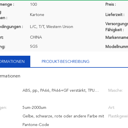
lmenge :
100
Preis :
g
Kartone
Lieferzeit :
en :
Versorgungs
edingungen :
L/C, T/T, Western Union
Fähigkeit :
CHINA
t:
Markenname
SGS
ung:
Modellnumm
FORMATIONEN
PRODUKT-BESCHREIBUNG
ormationen
ABS, pp., PA66, PA66+GF verstärkt, TPU…
Masche:
gen:
5um-2000um
Art:
Gelbe, schwarze, rote oder andere Farbe mit
Plastikgewi
Pantone-Code