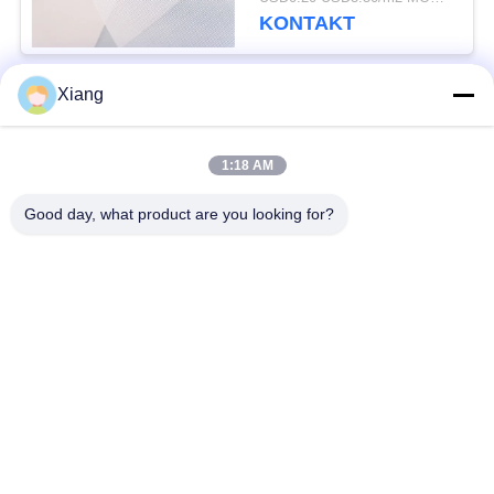
Aquaculture-Bauernhof
KONTAKT
Xiang
Beliebte Kategorien
Alle
1:18 AM
Polyester-Filter-
Gesponnene Filter-
Masche
Masche
Good day, what product are you looking for?
Nylonfilter-Masche
Polypropylenfiltermasche
Fabrizierte Filter und
Mikrometer-bewertete
Schirme
Filtertüten
MaschenFiltertüten
Flüssige Filtertüten