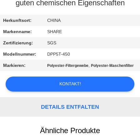
guten chemischen Eigenschaften
QUALITÄTSKONTROLLE
Herkunftsort:
CHINA
KONTAKT
Markenname:
SHARE
MIT
Zertifizierung:
SGS
UNS
Modellnummer:
DPP5T-450
Markieren:
,
Polyester-Filtergewebe
Polyester-Maschenfilter
NEUIGKEITEN
KONTAKT!
RECHTSSACHEN
DETAILS ENTFALTEN
FORDERN
SIE EIN
Ähnliche Produkte
ANGEBOT