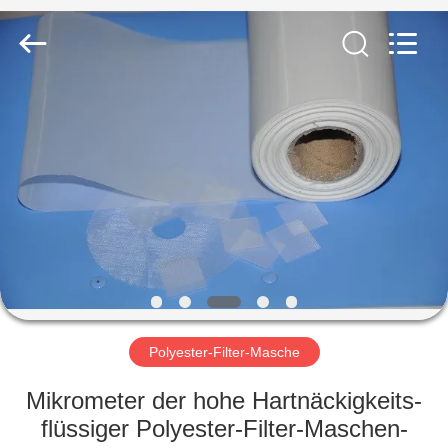
2026
Share
Group
Limited.
All
Rights
Reserved.
ZU
HAUSE
PRODUKTE
VIDEOS
ÜBER
UNS
Polyester-Filter-Masche
Mikrometer der hohe Hartnäckigkeits-
WERKSBESICHTIGUNG
flüssiger Polyester-Filter-Maschen-