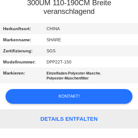
300UM 110-190CM Breite
QUALITÄTSKONTROLLE
veranschlagend
KONTAKT
Herkunftsort:
CHINA
MIT
Markenname:
SHARE
UNS
Zertifizierung:
SGS
Modellnummer:
DPP22T-150
NEUIGKEITEN
Markieren:
,
Einzelfaden-Polyester-Masche
Polyester-Maschenfilter
RECHTSSACHEN
KONTAKT!
FORDERN
SIE EIN
DETAILS ENTFALTEN
ANGEBOT