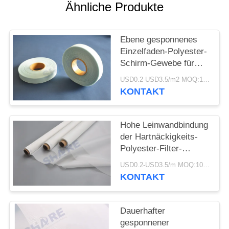
AN
Ähnliche Produkte
SITEMAP
Ebene gesponnenes
Einzelfaden-Polyester-
Schirm-Gewebe für
PRIVACY
das Sieben von
USD0.2-USD3.5/m2 MOQ:100meters
POLICY
Partikeln in der
KONTAKT
flüssigen Filtration
Hohe Leinwandbindung
der Hartnäckigkeits-
Polyester-Filter-
Maschen-DPP10T-250
USD0.2-USD3.5/m MOQ:100m
für flüssige Filtration
KONTAKT
Dauerhafter
gesponnener