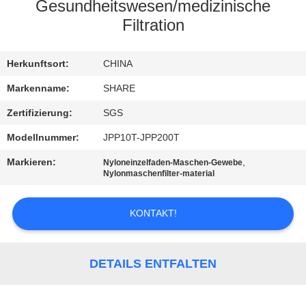
Gesundheitswesen/medizinische
QUALITÄTSKONTROLLE
Filtration
KONTAKT
Herkunftsort:
CHINA
MIT
Markenname:
SHARE
UNS
Zertifizierung:
SGS
Modellnummer:
JPP10T-JPP200T
NEUIGKEITEN
Markieren:
,
Nyloneinzelfaden-Maschen-Gewebe
Nylonmaschenfilter-material
RECHTSSACHEN
KONTAKT!
FORDERN
SIE EIN
DETAILS ENTFALTEN
ANGEBOT