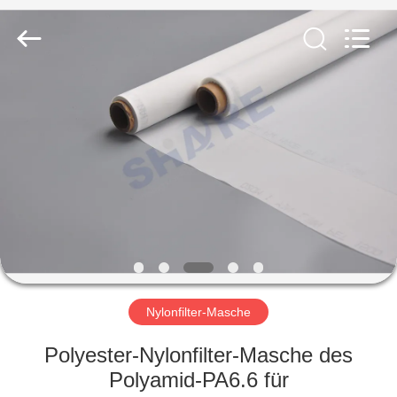
2026
Share
Group
Limited.
All
Rights
Reserved.
ZU
HAUSE
PRODUKTE
VIDEOS
ÜBER
UNS
Nylonfilter-Masche
Polyester-Nylonfilter-Masche des
WERKSBESICHTIGUNG
Polyamid-PA6.6 für