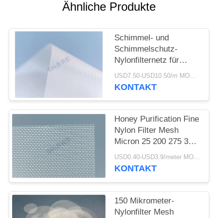
AN
Ähnliche Produkte
SITEMAP
Schimmel- und
Schimmelschutz-
Nylonfilternetz für
PRIVACY
Kühlschränke
USD7.50-USD10.50/m MOQ:100meter
POLICY
KONTAKT
Honey Purification Fine
Nylon Filter Mesh
Micron 25 200 275 300
400 600 1000
USD0.40-USD3.9/meter MOQ:50m
KONTAKT
150 Mikrometer-
Nylonfilter Mesh