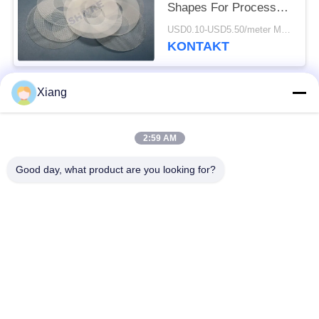
Shapes For Process
Filtration Mesh
USD0.10-USD5.50/meter MOQ:200pcs
Supplier
KONTAKT
Xiang
Beliebte Kategorien
Alle
2:59 AM
Polyester-Filter-
Gesponnene Filter-
Masche
Masche
Good day, what product are you looking for?
Nylonfilter-Masche
Polypropylenfiltermasche
Fabrizierte Filter und
Mikrometer-bewertete
Schirme
Filtertüten
MaschenFiltertüten
Flüssige Filtertüten