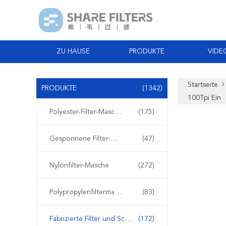
ZU HAUSE
PRODUKTE
VIDE
Startseite
PRODUKTE
(1342)
100Tpi Ein
Polyester-Filter-Masche
(175)
Gesponnene Filter-Masche
(47)
Nylonfilter-Masche
(272)
Polypropylenfiltermasche
(83)
Fabrizierte Filter und Schirme
(172)