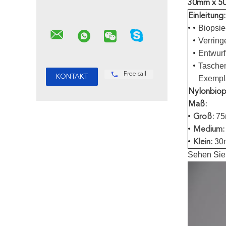
30mm x 50
Einleitung:
Biopsie
Verring
Entwurf
Taschen
Free call
Exempl
Nylonbiop
Maß:
75
Groß:
Medium:
30m
Klein:
Sehen Sie 