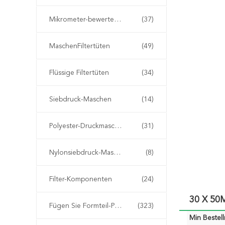
Mikrometer-bewertete Filtertüten
(37)
MaschenFiltertüten
(49)
Flüssige Filtertüten
(34)
Siebdruck-Maschen
(14)
Polyester-Druckmasche
(31)
Nylonsiebdruck-Masche
(8)
Filter-Komponenten
(24)
30 X 50
Fügen Sie Formteil-Plastikfilter ein
(323)
Min Bestel