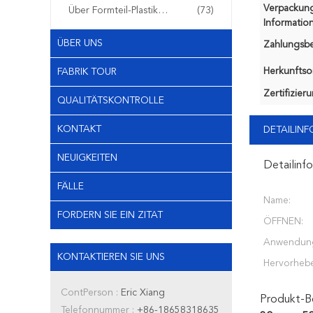
Verpackun
Über Formteil-Plastikfiltern
(73)
Information
ÜBER UNS
Zahlungsb
Herkunftsor
FABRIK TOUR
Zertifizier
QUALITÄTSKONTROLLE
KONTAKT
DETAILIN
NEUIGKEITEN
Detailinf
FÄLLE
Name:
FORDERN SIE EIN ZITAT
ÖFFNEN:
Anwendun
KONTAKTIEREN SIE UNS
Hervorheb
ContPerson :
Eric Xiang
Produkt-B
Telefonnummer :
+86-18658318635