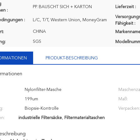
g
PP. BAUSCHT SICH + KARTON
Lieferzeit :
en :
Versorgungs
edingungen :
L/C, T/T, Western Union, MoneyGram
Fähigkeit :
CHINA
t:
Markenname
SGS
ung:
Modellnumm
FORMATIONEN
PRODUKT-BESCHREIBUNG
ormationen
Nylonfilter-Masche
Maschenza
199um
Maß:
g:
Biopsie-Kontrolle
Verpacken:
en:
industrielle Filtersäcke
,
Filtermaterialtaschen
eschreibung