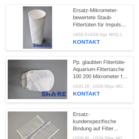
AN
Ersatz-Mikrometer-
bewertete Staub-
SITEMAP
Filtertüten für Impuls
Jet Plenum Systems
USD2.0-USD6.5/pc MOQ:100pcs
PRIVACY
KONTAKT
POLICY
Pp. glaubten Filtertüte-
Aquarium-Filtertasche
100 200 Mikrometer für
Sumpf
USD1.20 - USD5.50/pc MOQ:100pcs
KONTAKT
Ersatz-
kundenspezifische
Bindung auf Filter
Mesh Bags For Syrup
USD0.90 - USD4.50/pc MOQ:100pcs