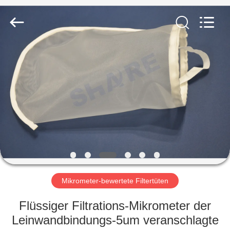
2026
Share
Group
Limited.
All
Rights
Reserved.
ZU
HAUSE
PRODUKTE
VIDEOS
ÜBER
UNS
Mikrometer-bewertete Filtertüten
Flüssiger Filtrations-Mikrometer der
WERKSBESICHTIGUNG
Leinwandbindungs-5um veranschlagte