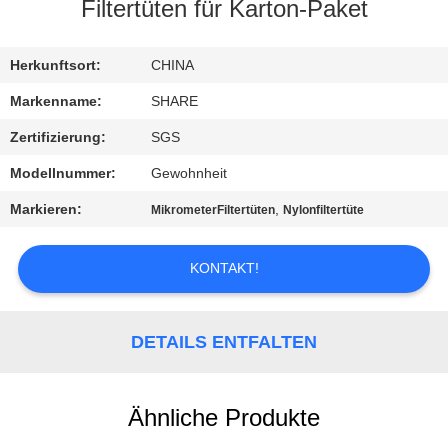
Filtertüten für Karton-Paket
QUALITÄTSKONTROLLE
Herkunftsort:
CHINA
KONTAKT
Markenname:
SHARE
MIT
Zertifizierung:
SGS
UNS
Modellnummer:
Gewohnheit
Markieren:
,
MikrometerFiltertüten
Nylonfiltertüte
NEUIGKEITEN
KONTAKT!
RECHTSSACHEN
DETAILS ENTFALTEN
FORDERN
SIE EIN
Ähnliche Produkte
ANGEBOT