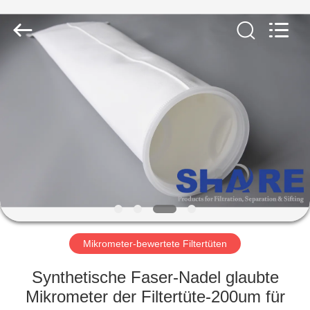
2026
Share
Group
Limited.
All
Rights
Reserved.
ZU
HAUSE
PRODUKTE
VIDEOS
ÜBER
UNS
Mikrometer-bewertete Filtertüten
Synthetische Faser-Nadel glaubte
WERKSBESICHTIGUNG
Mikrometer der Filtertüte-200um für