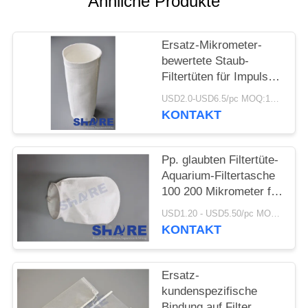
Ähnliche Produkte
AN
SITEMAP
Ersatz-Mikrometer-
bewertete Staub-
Filtertüten für Impuls
PRIVACY
Jet Plenum Systems
USD2.0-USD6.5/pc MOQ:100pcs
POLICY
KONTAKT
Pp. glaubten Filtertüte-
Aquarium-Filtertasche
100 200 Mikrometer für
Sumpf
USD1.20 - USD5.50/pc MOQ:100pcs
KONTAKT
Ersatz-
kundenspezifische
Bindung auf Filter