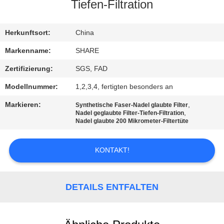
Tiefen-Filtration
QUALITÄTSKONTROLLE
Herkunftsort:
China
KONTAKT
Markenname:
SHARE
MIT
Zertifizierung:
SGS, FAD
UNS
Modellnummer:
1,2,3,4, fertigten besonders an
Markieren:
,
Synthetische Faser-Nadel glaubte Filter
NEUIGKEITEN
,
Nadel geglaubte Filter-Tiefen-Filtration
Nadel glaubte 200 Mikrometer-Filtertüte
RECHTSSACHEN
KONTAKT!
FORDERN
DETAILS ENTFALTEN
SIE EIN
ANGEBOT