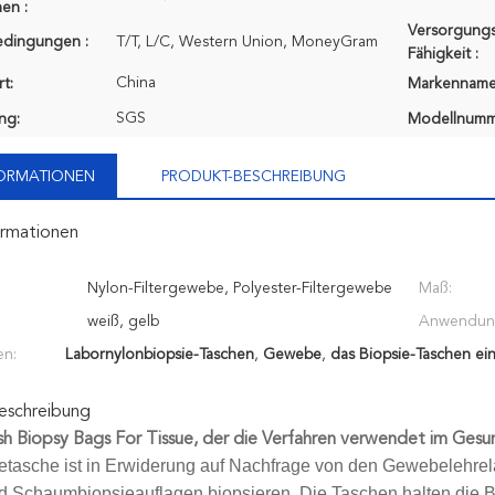
en :
Versorgungs
edingungen :
T/T, L/C, Western Union, MoneyGram
Fähigkeit :
China
t:
Markenname
SGS
ung:
Modellnumm
FORMATIONEN
PRODUKT-BESCHREIBUNG
ormationen
Nylon-Filtergewebe, Polyester-Filtergewebe
Maß:
weiß, gelb
Anwendun
en:
Labornylonbiopsie-Taschen
,
Gewebe
,
das Biopsie-Taschen ei
eschreibung
 Biopsy Bags For Tissue, der die Verfahren verwendet im Gesu
etasche ist in Erwiderung auf Nachfrage von den Gewebelehrela
d Schaumbiopsieauflagen biopsieren. Die Taschen halten die 