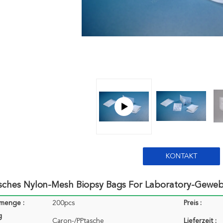
KONTAKT
isches Nylon-Mesh Biopsy Bags For Laboratory-Geweb
lmenge :
200pcs
Preis :
g
Caron-/PPtasche
Lieferzeit :