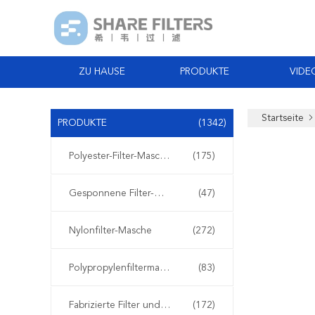
ZU HAUSE
PRODUKTE
VIDE
Startseite
PRODUKTE
(1342)
Polyester-Filter-Masche
(175)
Gesponnene Filter-Masche
(47)
Nylonfilter-Masche
(272)
Polypropylenfiltermasche
(83)
Fabrizierte Filter und Schirme
(172)