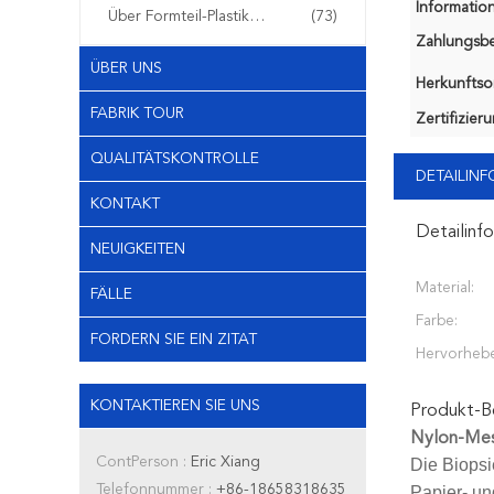
Information
Über Formteil-Plastikfiltern
(73)
Zahlungsb
ÜBER UNS
Herkunftsor
FABRIK TOUR
Zertifizier
QUALITÄTSKONTROLLE
DETAILIN
KONTAKT
Detailinf
NEUIGKEITEN
Material:
FÄLLE
Farbe:
FORDERN SIE EIN ZITAT
Hervorheb
KONTAKTIEREN SIE UNS
Produkt-B
Nylon-Mesh
ContPerson :
Eric Xiang
Die Biopsi
Telefonnummer :
+86-18658318635
Papier- un