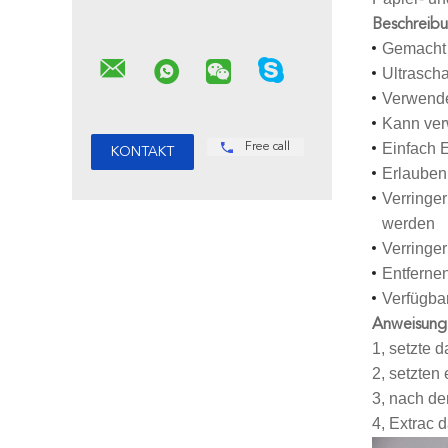
Beschreibu
Gemacht 
Ultrasch
Verwende
Kann ver
Einfach 
Free call
Erlauben
Verringe
werden
Verringer
Entferne
Verfügba
Anweisung
1, setzte 
2, setzten
3, nach de
4, Extrac 