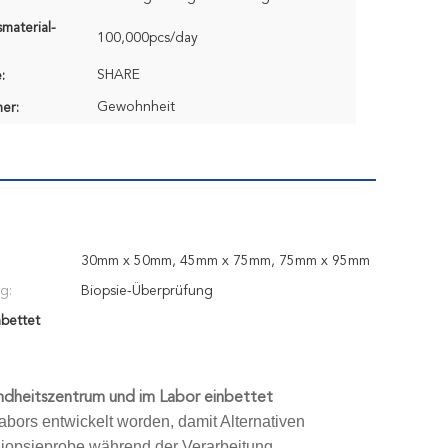
material-
100,000pcs/day
SHARE
:
Gewohnheit
er:
30mm x 50mm, 45mm x 75mm, 75mm x 95mm
g:
Biopsie-Überprüfung
nbettet
ndheitszentrum und im Labor einbettet
bors entwickelt worden, damit Alternativen
Biopsieprobe während der Verarbeitung.