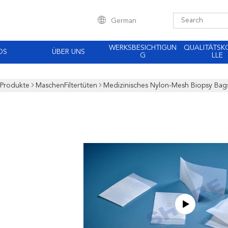
German
WERKSBESICHTIGUN
QUALITÄTS
OS
ÜBER UNS
G
LLE
Produkte
MaschenFiltertüten
Medizinisches Nylon-Mesh Biopsy Bags