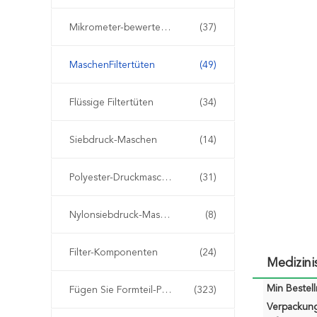
Mikrometer-bewertete Filtertüten
(37)
MaschenFiltertüten
(49)
Flüssige Filtertüten
(34)
Siebdruck-Maschen
(14)
Polyester-Druckmasche
(31)
Nylonsiebdruck-Masche
(8)
Filter-Komponenten
(24)
Medizin
Min Bestel
Fügen Sie Formteil-Plastikfilter ein
(323)
Verpackun