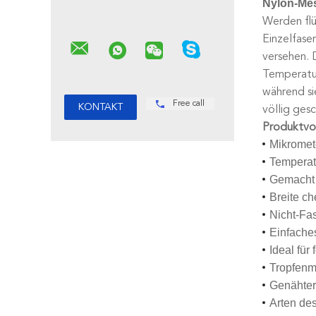
Nylon-Mes
Werden flü
Einzelfase
versehen. 
Temperatur
während si
Free call
völlig ges
Produktvor
Mikromet
Temperat
Gemacht 
Breite ch
Nicht-Fa
Einfache
Ideal für
Tropfenm
Genähter
Arten de