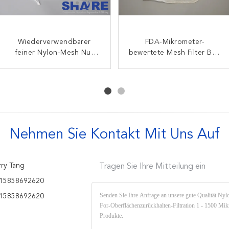
Wiederverwendbarer
16 25 37 75 Mikron-
Zusammengesetzter
FDA-Mikrometer-
Rosin-Press-Extraktions-
feiner Nylon-Mesh Nut
bewertete Mesh Filter Bag
Nylonnetz Filterbeutel
Milk Bags Miron 200um
Nylon-Gitterbeutel für
Plain Weave-Sieb-Tasche
3um 5um 10um 20um
trockenen Sieb
für Haushalt
30um 40um 50um Zwei
für flüssige Filtration
Nähte geschweißt
Nehmen Sie Kontakt Mit Uns Auf
ry Tang
Tragen Sie Ihre Mitteilung ein
15858692620
15858692620