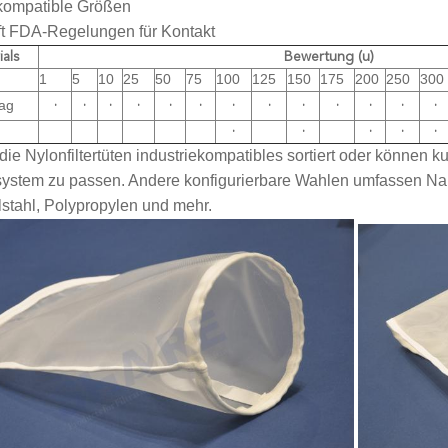
ekompatible Größen
fft FDA-Regelungen für Kontakt
als
Bewertung (u)
1
5
10
25
50
75
100
125
150
175
200
250
300
ag
·
·
·
·
·
·
·
·
·
·
·
·
·
·
·
·
·
·
die Nylonfiltertüten industriekompatibles sortiert oder können k
ssystem zu passen. Andere konfigurierbare Wahlen umfassen Nah
lstahl, Polypropylen und mehr.