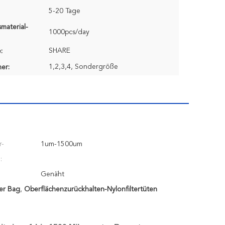
5-20 Tage
material-
1000pcs/day
SHARE
:
1,2,3,4, Sondergröße
er:
r-
1um-1500um
:
Genäht
ter Bag
,
Oberflächenzurückhalten-Nylonfiltertüten