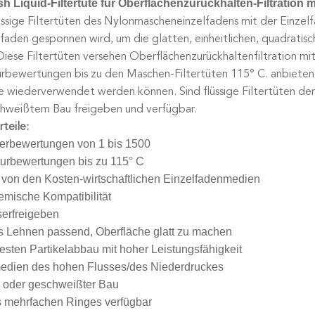
h Liquid-Filtertüte für Oberflächenzurückhalten-Filtration 
ssige Filtertüten des Nylonmascheneinzelfadens mit der Einze
rfaden gesponnen wird, um die glatten, einheitlichen, quadrati
Diese Filtertüten versehen Oberflächenzurückhaltenfiltration m
bewertungen bis zu den Maschen-Filtertüten 115° C. anbieten w
e wiederverwendet werden können. Sind flüssige Filtertüten de
chweißtem Bau freigeben und verfügbar.
teile:
erbewertungen von 1 bis 1500
urbewertungen bis zu 115° C
von den Kosten-wirtschaftlichen Einzelfadenmedien
emische Kompatibilität
serfreigeben
s Lehnen passend, Oberfläche glatt zu machen
 festen Partikelabbau mit hoher Leistungsfähigkeit
edien des hohen Flusses/des Niederdruckes
 oder geschweißter Bau
s mehrfachen Ringes verfügbar