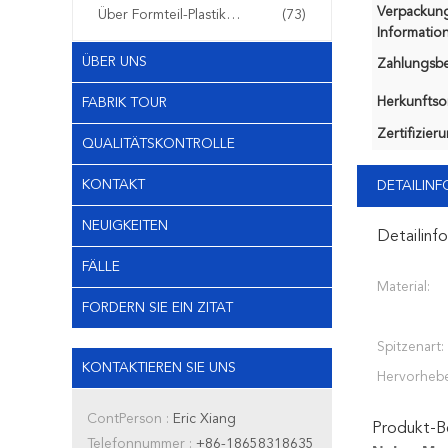
Verpackun
Über Formteil-Plastikfiltern
(73)
Information
ÜBER UNS
Zahlungsb
Herkunftsor
FABRIK TOUR
Zertifizier
QUALITÄTSKONTROLLE
KONTAKT
DETAILIN
NEUIGKEITEN
Detailinf
FÄLLE
Material:
FORDERN SIE EIN ZITAT
Spitzenart:
KONTAKTIEREN SIE UNS
Hervorheb
ContPerson :
Eric Xiang
Produkt-B
Telefonnummer :
+86-18658318635