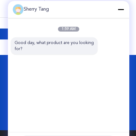
Sherry Tang
1:59 AM
Good day, what product are you looking 
for?
KONTAKT
Share Group Limited
Pingqiao-Industriepark, Tiantai-Grafschaft,
ZJ, 317203, CHINA.
86-576-89508685
sales@sharefilters.com