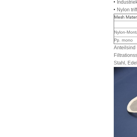
Industri
Nylon tri
Mesh Materi
Nylon-Mont
Pp. mono
Anteilsind 
Filtration
Stahl, Ede