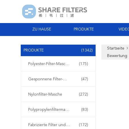
ZU HAUSE
PRODUKTE
VIDE
Startseite
PRODUKTE
(1342)
Bewertung
Polyester-Filter-Masche
(175)
Gesponnene Filter-Masche
(47)
Nylonfilter-Masche
(272)
Polypropylenfiltermasche
(83)
Fabrizierte Filter und Schirme
(172)