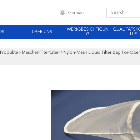
German
WERKSBESICHTIGUN
QUALITÄTS
OS
ÜBER UNS
G
LLE
Produkte
MaschenFiltertüten
Nylon-Mesh Liquid Filter Bag For-Ober