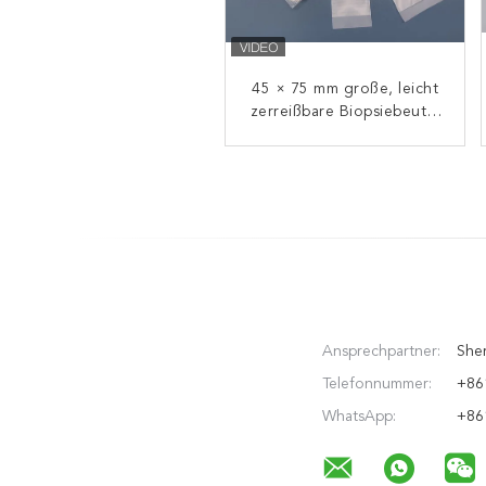
45 × 75 mm große, leicht
100 Mikron Nylonnetz
zerreißbare Biopsiebeutel
Filterbeutel für die
Wasseraufbereitung 4"
aus Nylonnetz für die
Krebsdiagnostik
Kunststoffring
Ansprechpartner:
Sher
Telefonnummer:
+86
WhatsApp:
+86