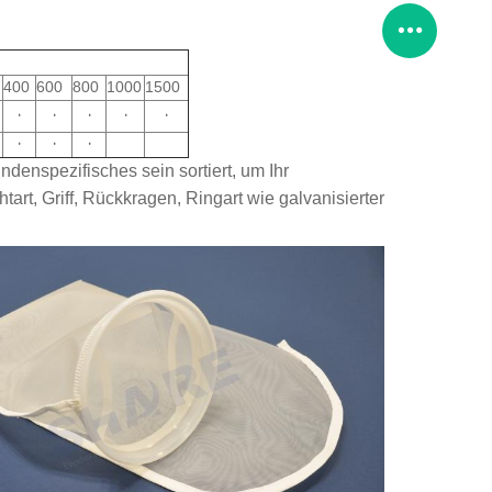
400
600
800
1000
1500
·
·
·
·
·
·
·
·
undenspezifisches sein sortiert, um Ihr
tart,
Griff,
Rückkragen, Ringart wie galvanisierter