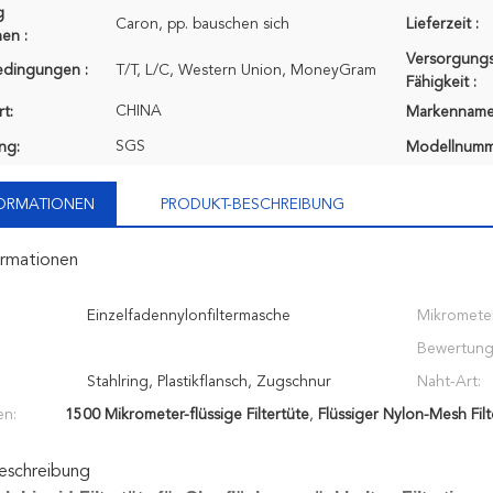
g
Caron, pp. bauschen sich
Lieferzeit :
en :
Versorgungs
edingungen :
T/T, L/C, Western Union, MoneyGram
Fähigkeit :
CHINA
t:
Markenname
SGS
ung:
Modellnumm
FORMATIONEN
PRODUKT-BESCHREIBUNG
ormationen
Einzelfadennylonfiltermasche
Mikromete
Bewertung
Stahlring, Plastikflansch, Zugschnur
Naht-Art:
en:
1500 Mikrometer-flüssige Filtertüte
,
Flüssiger Nylon-Mesh Fil
eschreibung