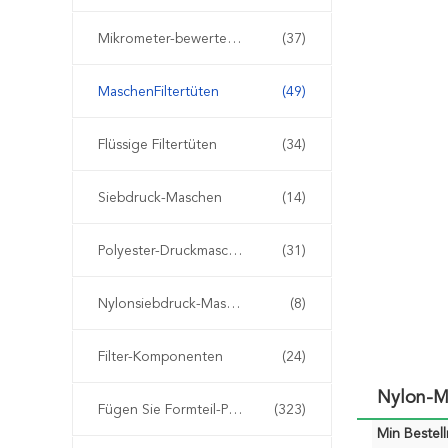
Mikrometer-bewertete Filtertüten
(37)
MaschenFiltertüten
(49)
Flüssige Filtertüten
(34)
Siebdruck-Maschen
(14)
Polyester-Druckmasche
(31)
Nylonsiebdruck-Masche
(8)
Filter-Komponenten
(24)
Nylon-Me
Fügen Sie Formteil-Plastikfilter ein
(323)
Min Bestel