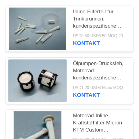
AN
Inline-Filterteil für
Trinkbrunnen,
SITEMAP
kundenspezifische
Bestellung, geformte
USD0.50-USD3.50 MOQ:200pcs
PRIVACY
Kunststofffilter mit
KONTAKT
Netzeinsatz
POLICY
Ölpumpen-Drucksieb,
Motorrad-
kundenspezifische
Hydraulikölfilterteile
USD1.20-USD4.50/pc MOQ:200pcs
KONTAKT
Motorrad-Inline-
Kraftstofffilter Micron
KTM Custom
Kraftstoffeinspritzsystem-