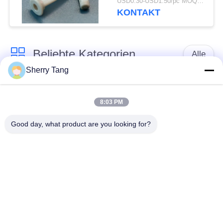
USD0.30-USD1.50/pc MOQ:200PCS
Sieb
KONTAKT
Beliebte Kategorien
Alle
Sherry Tang
Polyester-Filter-
Gesponnene Filter-
Masche
Masche
8:03 PM
Good day, what product are you looking for?
Nylonfilter-Masche
Polypropylenfiltermasche
Fabrizierte Filter und
Mikrometer-bewertete
Schirme
Filtertüten
MaschenFiltertüten
Flüssige Filtertüten