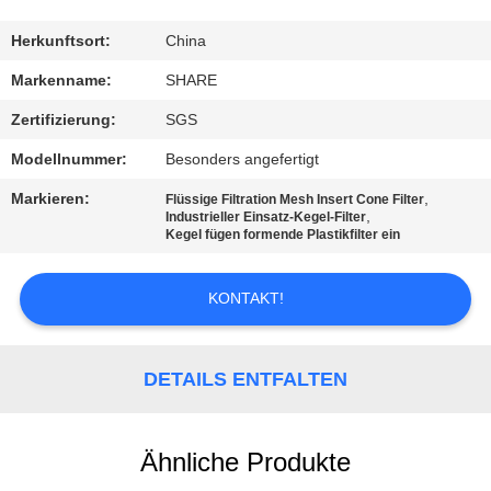
QUALITÄTSKONTROLLE
Herkunftsort:
China
Markenname:
SHARE
KONTAKT
Zertifizierung:
SGS
MIT
Modellnummer:
Besonders angefertigt
UNS
Markieren:
,
Flüssige Filtration Mesh Insert Cone Filter
,
Industrieller Einsatz-Kegel-Filter
Kegel fügen formende Plastikfilter ein
NEUIGKEITEN
KONTAKT!
RECHTSSACHEN
DETAILS ENTFALTEN
FORDERN
SIE EIN
ANGEBOT
Ähnliche Produkte