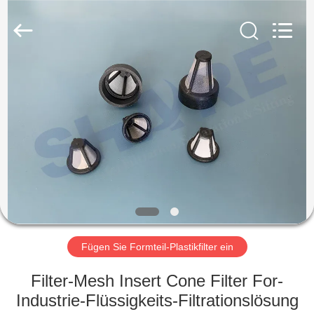
2026
Share
Group
Limited.
All
Rights
Reserved.
ZU
HAUSE
PRODUKTE
VIDEOS
ÜBER
UNS
Fügen Sie Formteil-Plastikfilter ein
Filter-Mesh Insert Cone Filter For-
WERKSBESICHTIGUNG
Industrie-Flüssigkeits-Filtrationslösung