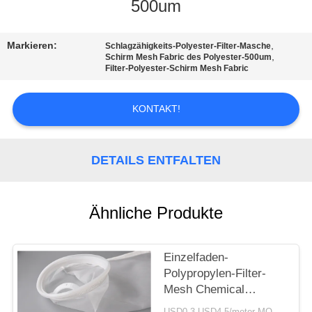
500um
QUALITÄTSKONTROLLE
Markieren:
,
Schlagzähigkeits-Polyester-Filter-Masche
,
Schirm Mesh Fabric des Polyester-500um
KONTAKT
Filter-Polyester-Schirm Mesh Fabric
MIT
KONTAKT!
UNS
NEUIGKEITEN
DETAILS ENTFALTEN
RECHTSSACHEN
Ähnliche Produkte
FORDERN
Einzelfaden-
SIE EIN
Polypropylen-Filter-
ANGEBOT
Mesh Chemical
Resistant For Food-
USD0.3-USD4.5/meter MOQ:50m