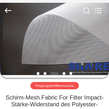
2026
Share
Group
Limited.
All
Rights
Reserved.
ZU
HAUSE
PRODUKTE
VIDEOS
ÜBER
UNS
Polypropylenfiltermasche
Schirm-Mesh Fabric For Filter Impact-
WERKSBESICHTIGUNG
Stärke-Widerstand des Polyester-