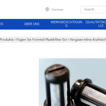
German
WERKSBESICHTIGUN
QUALITÄTS
OS
ÜBER UNS
G
LLE
Produkte
Fügen Sie Formteil-Plastikfilter Ein
Vergaser-Inline-Kraftstof