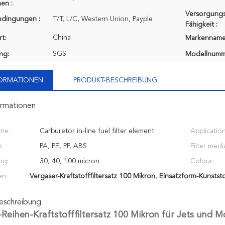
en :
Versorgungs
edingungen :
T/T, L/C, Western Union, Payple
Fähigkeit :
China
t:
Markenname
SGS
ung:
Modellnumm
FORMATIONEN
PRODUKT-BESCHREIBUNG
ormationen
me:
Carburetor in-line fuel filter element
Application
:
PA, PE, PP, ABS
Filter medi
ng:
30, 40, 100 micron
Colour:
en:
Vergaser-Kraftstofffiltersatz 100 Mikron
,
Einsatzform-Kunststof
eschreibung
Reihen-Kraftstofffiltersatz 100 Mikron für Jets und M