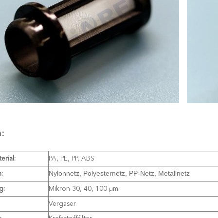
:
rial:
PA, PE, PP, ABS
Nylonnetz, Polyesternetz, PP-Netz, Metallnetz
:
g:
Mikron 30, 40, 100 μm
Vergaser