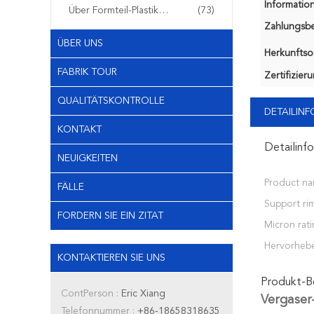
Information
Über Formteil-Plastikfiltern
(73)
Zahlungsb
ÜBER UNS
Herkunftsor
FABRIK TOUR
Zertifizier
QUALITÄTSKONTROLLE
DETAILIN
KONTAKT
Detailinf
NEUIGKEITEN
Product na
FÄLLE
Support rim
FORDERN SIE EIN ZITAT
Micron rati
Hervorheb
KONTAKTIEREN SIE UNS
Produkt-B
ContPerson :
Eric Xiang
Vergaser-
Telefonnummer :
+86-18658318635