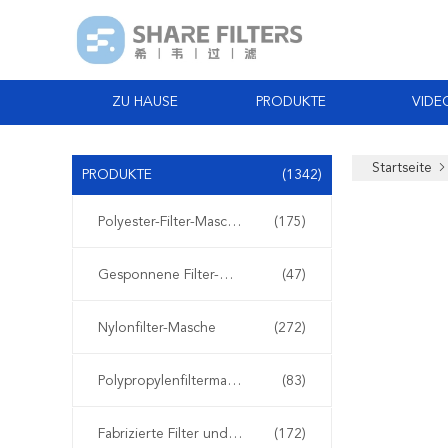
ZU HAUSE
PRODUKTE
VIDE
Startseite
PRODUKTE
(1342)
Polyester-Filter-Masche
(175)
Gesponnene Filter-Masche
(47)
Nylonfilter-Masche
(272)
Polypropylenfiltermasche
(83)
Fabrizierte Filter und Schirme
(172)