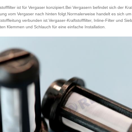
stofffilter ist für Vergaser konzipiert.Bei Vergasern befindet sich der K
eitung vom Vergaser nach hinten folgt.Normalerweise handelt es sich um 
tstoffleitung verbunden ist.Vergaser-Kraftstofffilter, Inline-Filter und Si
lten Klemmen und Schlauch für eine einfache Installation.