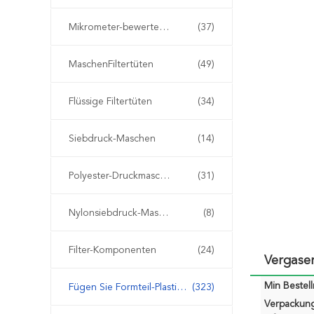
Mikrometer-bewertete Filtertüten
(37)
MaschenFiltertüten
(49)
Flüssige Filtertüten
(34)
Siebdruck-Maschen
(14)
Polyester-Druckmasche
(31)
Nylonsiebdruck-Masche
(8)
Filter-Komponenten
(24)
Vergaser
Min Bestel
Fügen Sie Formteil-Plastikfilter ein
(323)
Verpackun