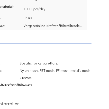
material-
10000pcs/day
Share
:
Vergaserinline-Kraftstofffilterfilterelement
er:
:
Specific for carburettors.
a:
Nylon mesh, PET mesh, PP mesh, metalic mesh
Custom
f-Kraftstofffiltersatz
otorroller