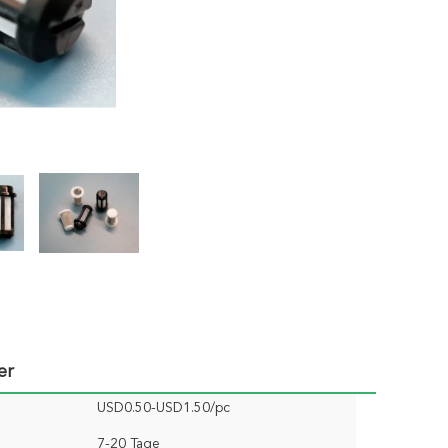
er
USD0.50-USD1.50/pc
7-20 Tage