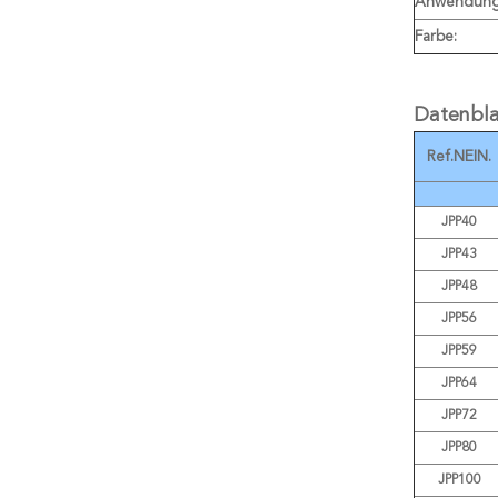
Anwendun
Farbe:
Datenbla
Ref.NEIN.
JPP40
JPP43
JPP48
JPP56
JPP59
JPP64
JPP72
JPP80
JPP100