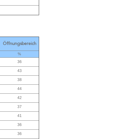
Öffnungsbereich
%
36
43
38
44
42
37
41
36
36