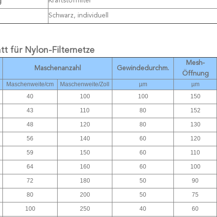
Kraftstofffilter
g
Schwarz, individuell
tt für Nylon-Filternetze
Mesh-
Maschenanzahl
Gewindedurchm.
Öffnung
Maschenweite/cm
Maschenweite/Zoll
µm
µm
40
100
100
150
43
110
80
152
48
120
80
130
56
140
60
120
59
150
60
110
64
160
60
100
72
180
50
90
80
200
50
75
100
250
40
60