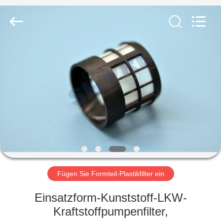
2026
Share
Group
Limited.
All
Rights
Reserved.
ZU
HAUSE
PRODUKTE
VIDEOS
ÜBER
UNS
Fügen Sie Formteil-Plastikfilter ein
Einsatzform-Kunststoff-LKW-
WERKSBESICHTIGUNG
Kraftstoffpumpenfilter,