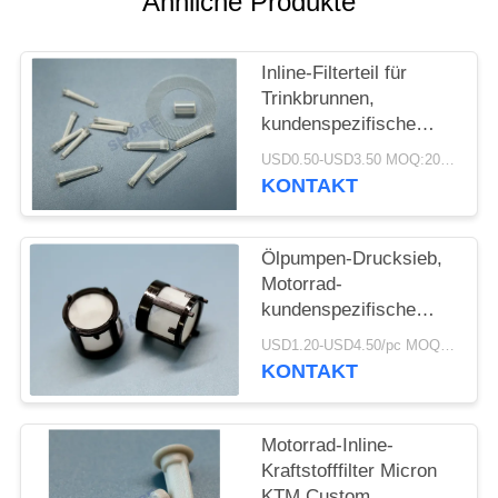
Ähnliche Produkte
AN
SITEMAP
Inline-Filterteil für
Trinkbrunnen,
kundenspezifische
PRIVACY
Bestellung, geformte
USD0.50-USD3.50 MOQ:200pcs
Kunststofffilter mit
POLICY
KONTAKT
Netzeinsatz
Ölpumpen-Drucksieb,
Motorrad-
kundenspezifische
Hydraulikölfilterteile
USD1.20-USD4.50/pc MOQ:200pcs
KONTAKT
Motorrad-Inline-
Kraftstofffilter Micron
KTM Custom