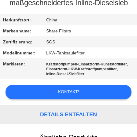
maßgeschneidertes Inline-Dieselsieb
QUALITÄTSKONTROLLE
Herkunftsort:
China
KONTAKT
Markenname:
Share Filters
MIT
Zertifizierung:
SGS
UNS
Modellnummer:
LKW-Tanksäulefilter
Markieren:
,
Kraftstoffpumpen-Einsatzform-Kunststofffilter
NEUIGKEITEN
,
Einsatzform-LKW-Kraftstoffpumpenfilter
Inline-Diesel-Siebfilter
RECHTSSACHEN
KONTAKT!
FORDERN
DETAILS ENTFALTEN
SIE EIN
ANGEBOT