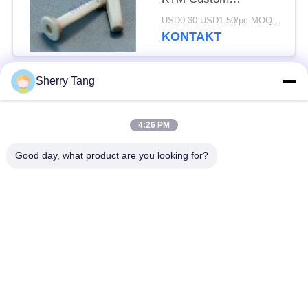
Kraftstoffeinspritzsystem-
USD0.30-USD1.50/pc MOQ:200PCS
Sieb
KONTAKT
Sherry Tang
Beliebte Kategorien
Alle
4:26 PM
Polyester-Filter-
Gesponnene Filter-
Masche
Masche
Good day, what product are you looking for?
Nylonfilter-Masche
Polypropylenfiltermasche
Fabrizierte Filter und
Mikrometer-bewertete
Schirme
Filtertüten
MaschenFiltertüten
Flüssige Filtertüten