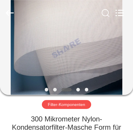
2026
Share
Group
Limited.
All
Rights
Reserved.
ZU
HAUSE
PRODUKTE
VIDEOS
ÜBER
UNS
Filter-Komponenten
300 Mikrometer Nylon-
WERKSBESICHTIGUNG
Kondensatorfilter-Masche Form für