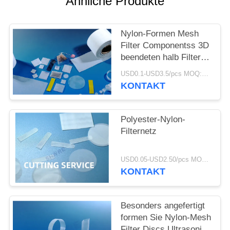
Ähnliche Produkte
AN
SITEMAP
Nylon-Formen Mesh
Filter Componentss 3D
beendeten halb Filter-
PRIVACY
Teile
USD0.1-USD3.5/pcs MOQ:500pcs
POLICY
KONTAKT
Polyester-Nylon-
Filternetz
USD0.05-USD2.50/pcs MOQ:200pcs
KONTAKT
Besonders angefertigt
formen Sie Nylon-Mesh
Filter Discs Ultrasonic