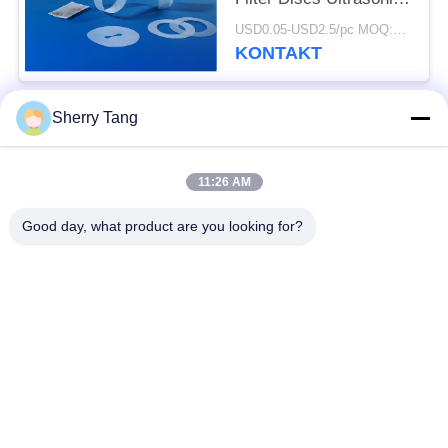
Laser-Ausschnitt
USD0.05-USD2.5/pc MOQ:100meters
KONTAKT
Sherry Tang
Beliebte Kategorien
Alle
11:26 AM
Polyester-Filter-
Gesponnene Filter-
Masche
Masche
Good day, what product are you looking for?
Nylonfilter-Masche
Polypropylenfiltermasche
Fabrizierte Filter und
Mikrometer-bewertete
Schirme
Filtertüten
MaschenFiltertüten
Flüssige Filtertüten