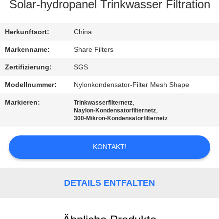
Solar-hydropanel Trinkwasser Filtration
QUALITÄTSKONTROLLE
Herkunftsort:
China
KONTAKT
Markenname:
Share Filters
MIT
Zertifizierung:
SGS
UNS
Modellnummer:
Nylonkondensator-Filter Mesh Shape
Markieren:
,
Trinkwasserfilternetz
NEUIGKEITEN
,
Naylon-Kondensatorfilternetz
300-Mikron-Kondensatorfilternetz
RECHTSSACHEN
KONTAKT!
FORDERN
DETAILS ENTFALTEN
SIE EIN
ANGEBOT