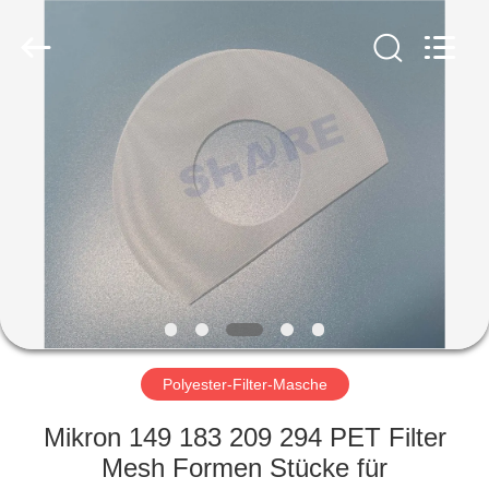
2026
Share
Group
Limited.
All
Rights
Reserved.
ZU
HAUSE
PRODUKTE
VIDEOS
ÜBER
UNS
Polyester-Filter-Masche
Mikron 149 183 209 294 PET Filter
WERKSBESICHTIGUNG
Mesh Formen Stücke für