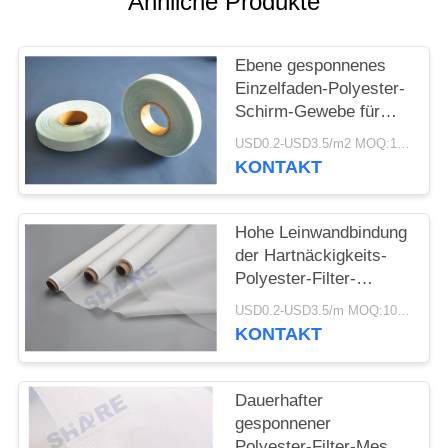
Ähnliche Produkte
AN
SITEMAP
Ebene gesponnenes
Einzelfaden-Polyester-
Schirm-Gewebe für
PRIVACY
das Sieben von
USD0.2-USD3.5/m2 MOQ:100meters
Partikeln in der
POLICY
KONTAKT
flüssigen Filtration
Hohe Leinwandbindung
der Hartnäckigkeits-
Polyester-Filter-
Maschen-DPP10T-250
USD0.2-USD3.5/m MOQ:100m
für flüssige Filtration
KONTAKT
Dauerhafter
gesponnener
Polyester-Filter-Mesh