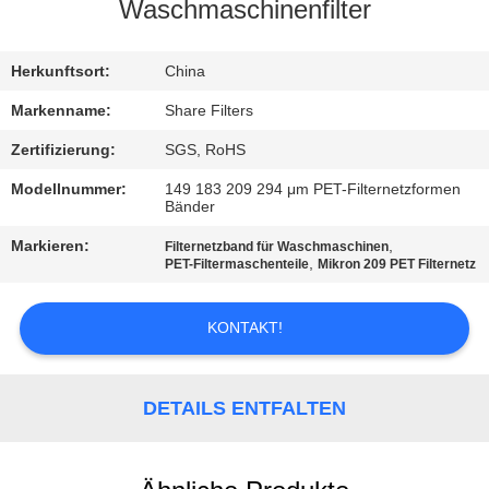
Waschmaschinenfilter
QUALITÄTSKONTROLLE
Herkunftsort:
China
KONTAKT
Markenname:
Share Filters
MIT
Zertifizierung:
SGS, RoHS
UNS
Modellnummer:
149 183 209 294 μm PET-Filternetzformen
Bänder
NEUIGKEITEN
Markieren:
,
Filternetzband für Waschmaschinen
,
PET-Filtermaschenteile
Mikron 209 PET Filternetz
RECHTSSACHEN
KONTAKT!
FORDERN
DETAILS ENTFALTEN
SIE EIN
ANGEBOT