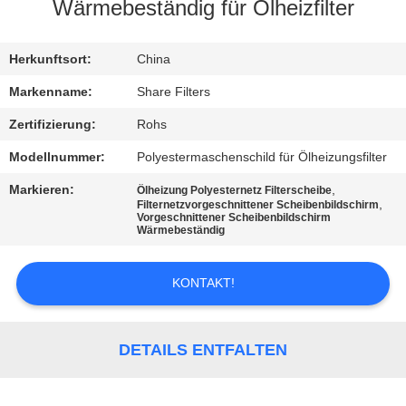
Wärmebeständig für Ölheizfilter
QUALITÄTSKONTROLLE
Herkunftsort:
China
KONTAKT
Markenname:
Share Filters
MIT
Zertifizierung:
Rohs
UNS
Modellnummer:
Polyestermaschenschild für Ölheizungsfilter
Markieren:
,
Ölheizung Polyesternetz Filterscheibe
NEUIGKEITEN
,
Filternetzvorgeschnittener Scheibenbildschirm
Vorgeschnittener Scheibenbildschirm
Wärmebeständig
RECHTSSACHEN
KONTAKT!
FORDERN
SIE EIN
DETAILS ENTFALTEN
ANGEBOT