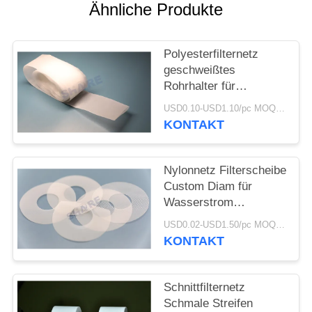
AN
Ähnliche Produkte
SITEMAP
Polyesterfilternetz
geschweißtes
Rohrhalter für
PRIVACY
Fräsmaschinen 23uM
USD0.10-USD1.10/pc MOQ:100pcs
POLICY
KONTAKT
Nylonnetz Filterscheibe
Custom Diam für
Wasserstrom
Geradliner im Testgerät
USD0.02-USD1.50/pc MOQ:200pcs
KONTAKT
Schnittfilternetz
Schmale Streifen