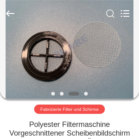
2026
Share
Group
Limited.
All
Rights
Reserved.
ZU
HAUSE
PRODUKTE
VIDEOS
ÜBER
UNS
Fabrizierte Filter und Schirme
Polyester Filtermaschine
WERKSBESICHTIGUNG
Vorgeschnittener Scheibenbildschirm