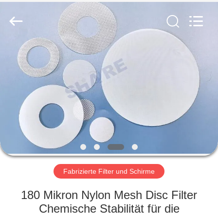
2026
Share
Group
Limited.
All
Rights
Reserved.
ZU
HAUSE
PRODUKTE
VIDEOS
ÜBER
UNS
Fabrizierte Filter und Schirme
180 Mikron Nylon Mesh Disc Filter
WERKSBESICHTIGUNG
Chemische Stabilität für die