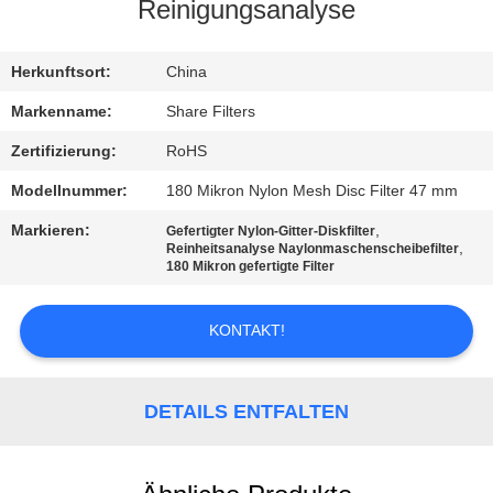
Reinigungsanalyse
QUALITÄTSKONTROLLE
Herkunftsort:
China
KONTAKT
Markenname:
Share Filters
MIT
Zertifizierung:
RoHS
UNS
Modellnummer:
180 Mikron Nylon Mesh Disc Filter 47 mm
Markieren:
,
Gefertigter Nylon-Gitter-Diskfilter
NEUIGKEITEN
,
Reinheitsanalyse Naylonmaschenscheibefilter
180 Mikron gefertigte Filter
RECHTSSACHEN
KONTAKT!
FORDERN
DETAILS ENTFALTEN
SIE EIN
ANGEBOT