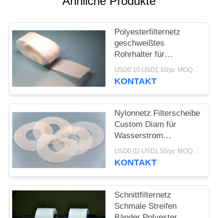
Ähnliche Produkte
AN
SITEMAP
Polyesterfilternetz
geschweißtes
Rohrhalter für
PRIVACY
Fräsmaschinen 23uM
USD0.10-USD1.10/pc MOQ:100pcs
POLICY
KONTAKT
Nylonnetz Filterscheibe
Custom Diam für
Wasserstrom
Geradliner im Testgerät
USD0.02-USD1.50/pc MOQ:200pcs
KONTAKT
Schnittfilternetz
Schmale Streifen
Bänder Polyester