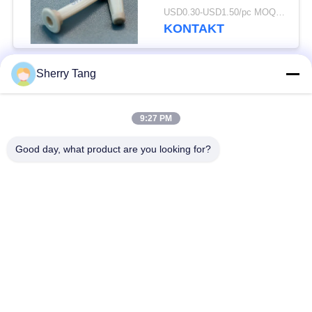
Kraftstoffeinspritzsystem-
USD0.30-USD1.50/pc MOQ:200PCS
Sieb
KONTAKT
Sherry Tang
Beliebte Kategorien
Alle
9:27 PM
Polyester-Filter-
Gesponnene Filter-
Masche
Masche
Good day, what product are you looking for?
Nylonfilter-Masche
Polypropylenfiltermasche
Fabrizierte Filter und
Mikrometer-bewertete
Schirme
Filtertüten
MaschenFiltertüten
Flüssige Filtertüten