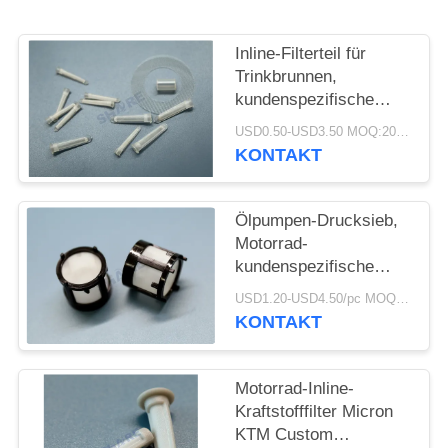
AN
Inline-Filterteil für
SITEMAP
Trinkbrunnen,
kundenspezifische
Bestellung, geformte
PRIVACY
USD0.50-USD3.50 MOQ:200pcs
Kunststofffilter mit
KONTAKT
POLICY
Netzeinsatz
Ölpumpen-Drucksieb,
Motorrad-
kundenspezifische
Hydraulikölfilterteile
USD1.20-USD4.50/pc MOQ:200pcs
KONTAKT
Motorrad-Inline-
Kraftstofffilter Micron
KTM Custom