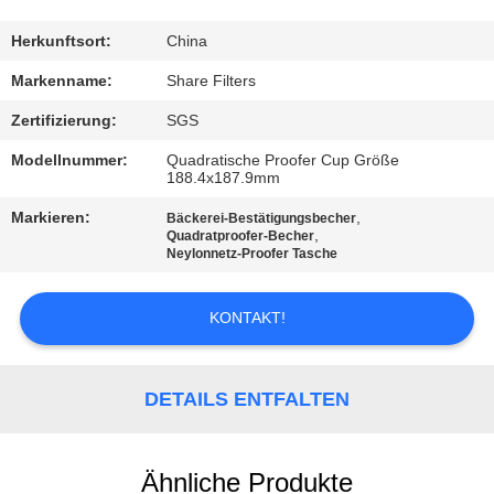
QUALITÄTSKONTROLLE
Herkunftsort:
China
Markenname:
Share Filters
KONTAKT
Zertifizierung:
SGS
MIT
Modellnummer:
Quadratische Proofer Cup Größe
UNS
188.4x187.9mm
Markieren:
,
Bäckerei-Bestätigungsbecher
,
Quadratproofer-Becher
NEUIGKEITEN
Neylonnetz-Proofer Tasche
RECHTSSACHEN
KONTAKT!
FORDERN
DETAILS ENTFALTEN
SIE EIN
ANGEBOT
Ähnliche Produkte