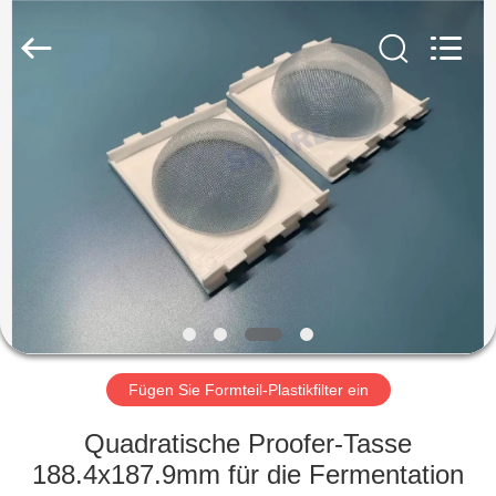
2026
Share
Group
Limited.
All
Rights
Reserved.
ZU
HAUSE
PRODUKTE
VIDEOS
ÜBER
UNS
Fügen Sie Formteil-Plastikfilter ein
Quadratische Proofer-Tasse
WERKSBESICHTIGUNG
188.4x187.9mm für die Fermentation