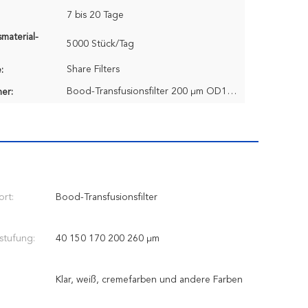
7 bis 20 Tage
material-
5000 Stück/Tag
Share Filters
:
Bood-Transfusionsfilter 200 μm OD17×L61,2 mm
er:
ort:
Bood-Transfusionsfilter
stufung:
40 150 170 200 260 μm
Klar, weiß, cremefarben und andere Farben