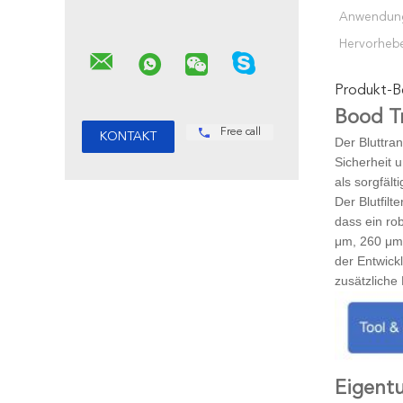
Anwendun
Hervorheb
Produkt-B
Bood T
Free call
Der Bluttran
Sicherheit 
als sorgfäl
Der Blutfilt
dass ein ro
μm, 260 μm 
der Entwick
zusätzliche
Eigentu