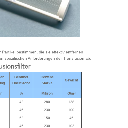
 Partikel bestimmen, die sie effektiv entfernen
en spezifischen Anforderungen der Transfusion ab.
sionsfilter
en
Geöffnet
Gewebe
Gewicht
ung
Oberfläche
Stärke
2
on
%
Mikron
G/m
42
280
138
46
230
100
62
150
46
45
230
103