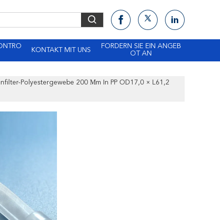
KONTRO
FORDERN SIE EIN ANGEB
KONTAKT MIT UNS
OT AN
nfilter-Polyestergewebe 200 Μm In PP OD17,0 × L61,2