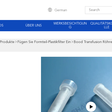
German
WERKSBESICHTIGUN
QUALITÄTS
OS
ÜBER UNS
G
LLE
Produkte
Fügen Sie Formteil-Plastikfilter Ein
Bood Transfusion Röhre