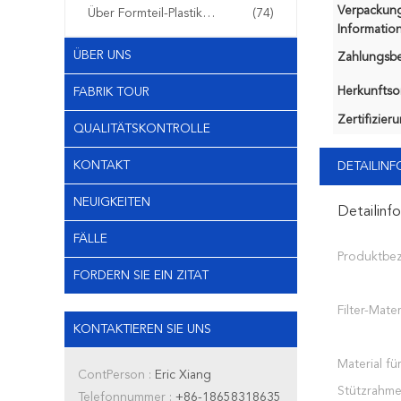
Verpackun
Über Formteil-Plastikfiltern
(74)
Information
ÜBER UNS
Zahlungsb
Herkunftsor
FABRIK TOUR
Zertifizier
QUALITÄTSKONTROLLE
KONTAKT
DETAILIN
NEUIGKEITEN
Detailinf
FÄLLE
Produktbe
FORDERN SIE EIN ZITAT
Filter-Mater
KONTAKTIEREN SIE UNS
Material fü
ContPerson :
Eric Xiang
Stützrahme
Telefonnummer :
+86-18658318635