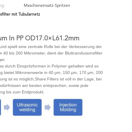
ng:
Mascheneinsatz-Spritzen
sfilter mit Tubularnetz
00μm In PP OD17.0×L61.2mm
s und spielt eine zentrale Rolle bei der Verbesserung der
0 bis 260 Mikrometer, dient der Bluttransfusionsfilter
er.
 das durch Einspritzformen in Polymer gehalten wird.so
g bietet.
Mikronenwerte in 40 μm, 150 μm, 170 μm, 200
 ist es möglich,Share Filters ist voll in der Lage, bei
 Bedürfnissen am besten entsprechen, sowie jede
ung bis zum Endprodukt.