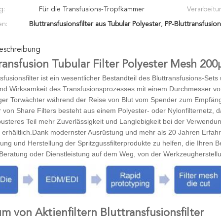
g:
Für die Transfusions-Tropfkammer
Verarbeitu
en:
Bluttransfusionsfilter aus Tubular Polyester
,
PP-Bluttransfusion
eschreibung
ransfusion Tubular Filter Polyester Mesh 2
sfusionsfilter ist ein wesentlicher Bestandteil des Bluttransfusions-Set
und Wirksamkeit des Transfusionsprozesses.mit einem Durchmesser von 4
tiger Torwächter während der Reise von Blut vom Spender zum Empfäng
er von Share Filters besteht aus einem Polyester- oder Nylonfilternetz,
busteres Teil mehr Zuverlässigkeit und Langlebigkeit bei der Verwendun
erhältlich.
Dank modernster Ausrüstung und mehr als 20 Jahren Erfahrung
lung und Herstellung der Spritzgussfilterprodukte zu helfen, die Ihren
 Beratung oder Dienstleistung auf dem Weg, von der Werkzeugherstell
m von Aktienfiltern Bluttransfusionsfilter