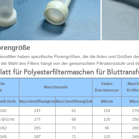
orengröße
ionsfilter haben spezifische Porengrößen, die die Arten und Größen der
die Wahl des Filters hängt von der gewünschten Filtrationsstufe und d
att für Polyesterfiltermaschen für Bluttransfu
ebe
Faden
Masch
Maschenzahl
l
Durchmesser
Eröffn
weiß nicht.
Maschenöffnung/cm
Maschenöffnung/Zoll
Mikron
Mikr
0/42
24T
61
150
270
 (EG) Nr.
27T
68
120
250
0/62
28S
71
80
280
0/45
28T
71
120
240