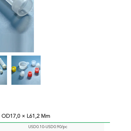
P OD17,0 × L61,2 Mm
USD0.10-USD0.90/pc