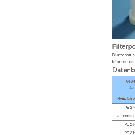
Filterp
Bluttransfus
können.und 
Datenbl
Gew
Zah
- Nein. Ich 
PE 27
Verordnung
PE 28
PE 24