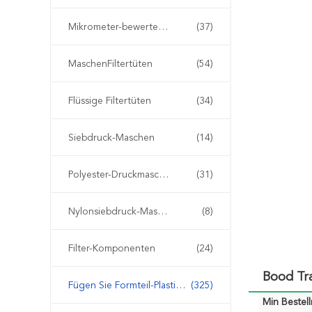
Mikrometer-bewertete Filtertüten
(37)
MaschenFiltertüten
(54)
Flüssige Filtertüten
(34)
Siebdruck-Maschen
(14)
Polyester-Druckmasche
(31)
Nylonsiebdruck-Masche
(8)
Filter-Komponenten
(24)
Bood Tr
Fügen Sie Formteil-Plastikfilter ein
(325)
Min Bestel