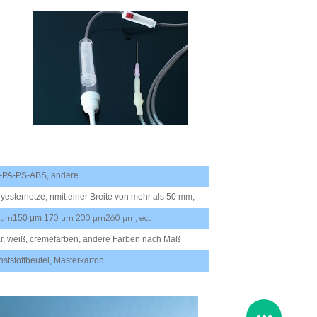
-PA-PS-ABS, andere
yesternetze, n
mit einer Breite von mehr als 50 mm,
150 μm 17
 μm
0 μm 200 μm
260 μm, ect
ar, weiß, cremefarben, andere Farben nach Maß
ststoffbeutel, Masterkarton