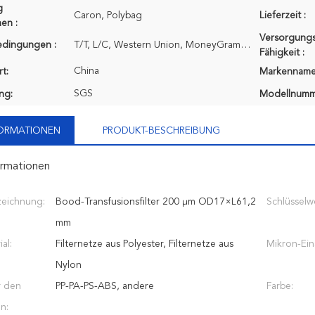
g
Caron, Polybag
Lieferzeit :
en :
Versorgungs
edingungen :
T/T, L/C, Western Union, MoneyGram, PayPle
Fähigkeit :
China
t:
Markenname
SGS
ung:
Modellnumm
FORMATIONEN
PRODUKT-BESCHREIBUNG
ormationen
zeichnung:
Bood-Transfusionsfilter 200 μm OD17×L61,2
Schlüsselw
mm
ial:
Filternetze aus Polyester, Filternetze aus
Mikron-Ein
Nylon
r den
PP-PA-PS-ABS, andere
Farbe:
n: