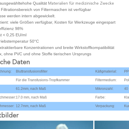
 ausgewählte
hohe Qualität
Materialien für medizinische Zwecke
r Filtrationsbereich von Filtermaschen ist verfügbar
sse werden intern abgewickelt.
zient: viele Größen verfügbar, Kosten für Werkzeuge eingespart
seffizienz 98%
t < 0,25 EU/ml
riebstemperatur 50°C
xtraktierbare Konzentrationen und breite Wirkstoffkompatibilität
x, ohne PVC und ohne Stoffe tierischen Ursprungs
sche Daten
chnung:
Bluttransfusionsfilter
Käfigmaterial:
PP
Für die Transfusions-Tropfkammer
Filtermedium:
Pol
61.2mm, nach Maß
Mikronzahl:
40
chmesser:
17.0 mm, nach Maß
Farbe:
Kl
chmesser:
12.7mm, nach Maß
Verpackung:
Kun
bilder