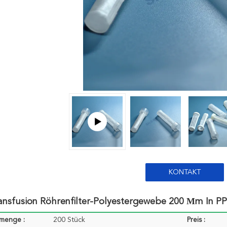
KONTAKT
ansfusion Röhrenfilter-Polyestergewebe 200 Μm In P
lmenge :
200 Stück
Preis :