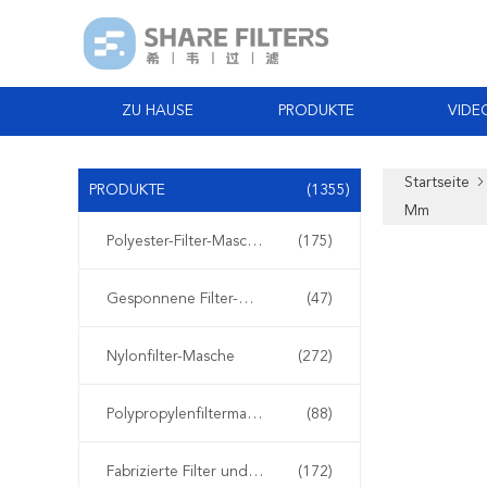
ZU HAUSE
PRODUKTE
VIDE
Startseite
PRODUKTE
(1355)
Mm
Polyester-Filter-Masche
(175)
Gesponnene Filter-Masche
(47)
Nylonfilter-Masche
(272)
Polypropylenfiltermasche
(88)
Fabrizierte Filter und Schirme
(172)