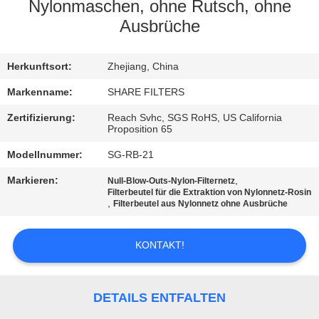
Nylonmaschen, ohne Rutsch, ohne
QUALITÄTSKONTROLLE
Ausbrüche
KONTAKT
Herkunftsort:
Zhejiang, China
MIT
Markenname:
SHARE FILTERS
UNS
Zertifizierung:
Reach Svhc, SGS RoHS, US California
Proposition 65
Modellnummer:
SG-RB-21
NEUIGKEITEN
Markieren:
,
Null-Blow-Outs-Nylon-Filternetz
Filterbeutel für die Extraktion von Nylonnetz-Rosin
RECHTSSACHEN
,
Filterbeutel aus Nylonnetz ohne Ausbrüche
KONTAKT!
FORDERN
SIE EIN
ANGEBOT
DETAILS ENTFALTEN