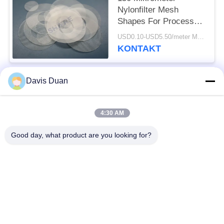
Nylonfilter Mesh
Shapes For Process
Filtration Mesh
USD0.10-USD5.50/meter MOQ:200pcs
Supplier
KONTAKT
Davis Duan
Beliebte Kategorien
Alle
4:30 AM
Polyester-Filter-
Gesponnene Filter-
Masche
Masche
Good day, what product are you looking for?
Nylonfilter-Masche
Polypropylenfiltermasche
Fabrizierte Filter und
Mikrometer-bewertete
Schirme
Filtertüten