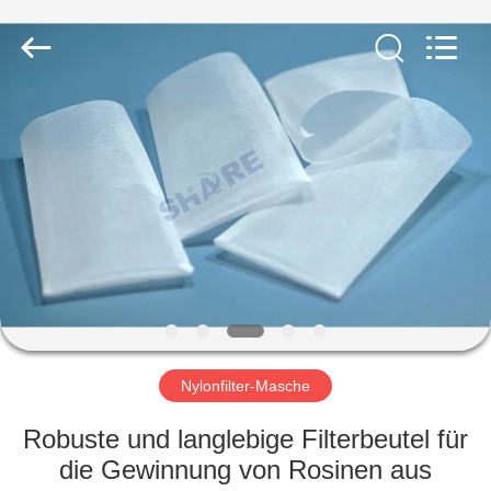
2026
Share
Group
Limited.
All
Rights
Reserved.
ZU
HAUSE
PRODUKTE
VIDEOS
ÜBER
UNS
Nylonfilter-Masche
Robuste und langlebige Filterbeutel für
WERKSBESICHTIGUNG
die Gewinnung von Rosinen aus