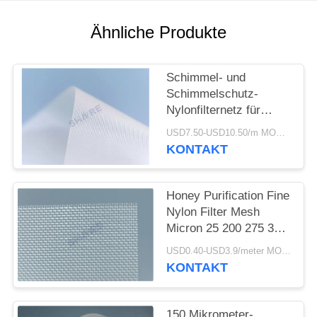
AN
Ähnliche Produkte
SITEMAP
Schimmel- und
PRIVACY
Schimmelschutz-
Nylonfilternetz für
POLICY
Kühlschränke
USD7.50-USD10.50/m MOQ:100meter
KONTAKT
Honey Purification Fine
Nylon Filter Mesh
Micron 25 200 275 300
400 600 1000
USD0.40-USD3.9/meter MOQ:50m
KONTAKT
150 Mikrometer-