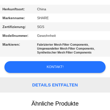
QUALITÄTSKONTROLLE
Herkunftsort:
China
Markenname:
SHARE
KONTAKT
Zertifizierung:
SGS
MIT
Modellnummer:
Gewohnheit
UNS
Markieren:
,
Fabrizierter Mesh Filter Components
,
Umgewandelter Mesh Filter Components
Synthetischer Mesh Filter Components
NEUIGKEITEN
KONTAKT!
RECHTSSACHEN
DETAILS ENTFALTEN
FORDERN
SIE EIN
ANGEBOT
Ähnliche Produkte