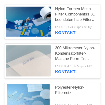
AN
Nylon-Formen Mesh
Filter Componentss 3D
SITEMAP
beendeten halb Filter-
Teile
USD0.1-USD3.5/pcs MOQ:500pcs
PRIVACY
KONTAKT
POLICY
300 Mikrometer Nylon-
Kondensatorfilter-
Masche Form für
Solar-hydropanel
USD0.05-USD2.50/pcs MOQ:200pcs
Trinkwasser Filtration
KONTAKT
Polyester-Nylon-
Filternetz