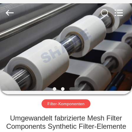
2026
Share
Group
Limited.
All
Rights
Reserved.
ZU
HAUSE
PRODUKTE
VIDEOS
ÜBER
UNS
Filter-Komponenten
Umgewandelt fabrizierte Mesh Filter
WERKSBESICHTIGUNG
Components Synthetic Filter-Elemente