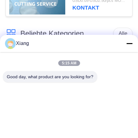
USD0.05-USD2.50/pcs MOQ:200pcs
KONTAKT
Beliebte Kategorien
Alle
Xiang
Polyester-Filter-
Gesponnene Filter-
Masche
Masche
5:15 AM
Good day, what product are you looking for?
Nylonfilter-Masche
Polypropylenfiltermasche
Fabrizierte Filter und
Mikrometer-bewertete
Schirme
Filtertüten
MaschenFiltertüten
Flüssige Filtertüten