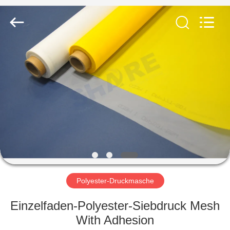
2026
Share
Group
Limited.
All
Rights
Reserved.
ZU
HAUSE
PRODUKTE
VIDEOS
ÜBER
UNS
Polyester-Druckmasche
Einzelfaden-Polyester-Siebdruck Mesh
WERKSBESICHTIGUNG
With Adhesion