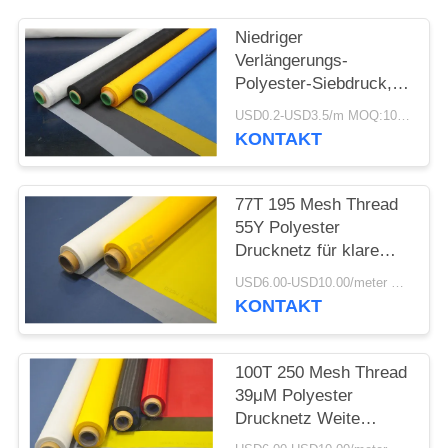
AN
Niedriger
Verlängerungs-
SITEMAP
Polyester-Siebdruck,
der Mesh Bolting Cloth
USD0.2-USD3.5/m MOQ:100meters
PRIVACY
druckt
KONTAKT
POLICY
77T 195 Mesh Thread
55Y Polyester
Drucknetz für klare
Lacke auf Etiketten
USD6.00-USD10.00/meter MOQ:100meter
KONTAKT
100T 250 Mesh Thread
39μM Polyester
Drucknetz Weite
Belichtung Toleranz