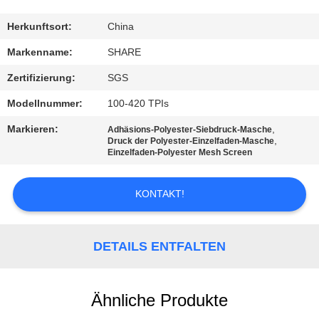
QUALITÄTSKONTROLLE
Herkunftsort:
China
Markenname:
SHARE
KONTAKT
Zertifizierung:
SGS
MIT
Modellnummer:
100-420 TPIs
UNS
Markieren:
,
Adhäsions-Polyester-Siebdruck-Masche
,
Druck der Polyester-Einzelfaden-Masche
Einzelfaden-Polyester Mesh Screen
NEUIGKEITEN
KONTAKT!
RECHTSSACHEN
DETAILS ENTFALTEN
FORDERN
SIE EIN
ANGEBOT
Ähnliche Produkte