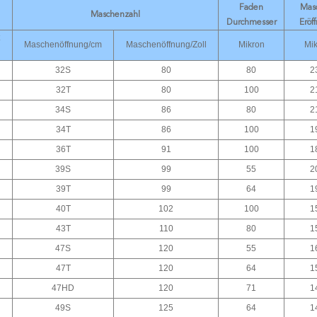
Faden
Mas
Maschenzahl
Durchmesser
Eröf
Maschenöffnung/cm
Maschenöffnung/Zoll
Mikron
Mik
32S
80
80
2
32T
80
100
2
34S
86
80
2
34T
86
100
1
36T
91
100
1
39S
99
55
2
39T
99
64
1
40T
102
100
1
43T
110
80
1
47S
120
55
1
47T
120
64
1
47HD
120
71
1
49S
125
64
1