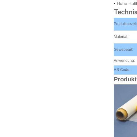
Hohe Halt
Techni
Produktbezei
Material:
Gewebeart:
Anwendung:
HS-Code:
Produkt