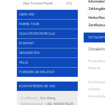
Information
Über Formteil-Plastikfiltern
(73)
Zahlungsb
ÜBER UNS
Herkunftsor
FABRIK TOUR
Zertifizier
QUALITÄTSKONTROLLE
DETAILIN
KONTAKT
Detailinf
NEUIGKEITEN
Produktbe
FÄLLE
Material:
FORDERN SIE EIN ZITAT
Durchmess
KONTAKTIEREN SIE UNS
Schleife:
Hervorheb
ContPerson :
Eric Xiang
Telefonnummer :
+86-18658318635