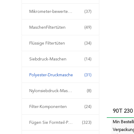
Mikrometer-bewertete Filtertüten
(37)
MaschenFiltertüten
(49)
Flüssige Filtertüten
(34)
Siebdruck-Maschen
(14)
Polyester-Druckmasche
(31)
Nylonsiebdruck-Masche
(8)
Filter-Komponenten
(24)
90T 230
Min Bestel
Fügen Sie Formteil-Plastikfilter ein
(323)
Verpackun