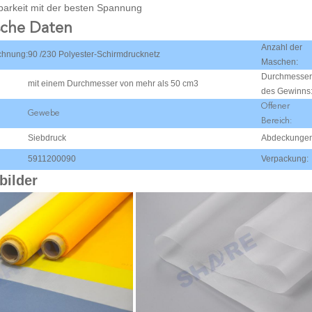
barkeit mit der besten Spannung
sche Daten
Anzahl der
chnung:
90 /230 Polyester-Schirmdrucknetz
Maschen:
Durchmesser
mit einem Durchmesser von mehr als 50 cm3
des Gewinns
Offener
Gewebe
Bereich:
Siebdruck
Abdeckungen
5911200090
Verpackung:
bilder