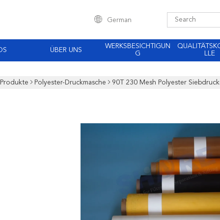
German
WERKSBESICHTIGUN
QUALITÄTS
OS
ÜBER UNS
G
LLE
Produkte
Polyester-Druckmasche
90T 230 Mesh Polyester Siebdruck