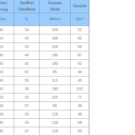
chen
Geöffnet
Gewebe
Gewicht
fnung
Oberfläche
Stärke
2
ron
%
Mikron
G/m
30
54
150
52
10
45
180
82
15
53
150
56
95
44
180
87
80
42
180
92
00
61
95
30
90
55
115
40
50
36
190
103
50
42
155
71
60
57
96
36
50
50
120
48
40
43
130
59
40
47
120
50