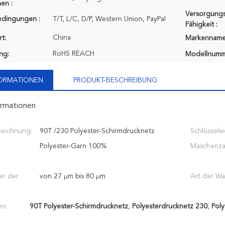
en :
Versorgungs
edingungen :
T/T, L/C, D/P, Western Union, PayPal
Fähigkeit :
China
t:
Markenname
RoHS REACH
ung:
Modellnumm
FORMATIONEN
PRODUKT-BESCHREIBUNG
ormationen
zeichnung:
90T /230 Polyester-Schirmdrucknetz
Schlüsselw
Polyester-Garn 100%
Maschenza
er der
von 27 μm bis 80 μm
Art der Wa
en:
90T Polyester-Schirmdrucknetz
,
Polyesterdrucknetz 230
,
Poly