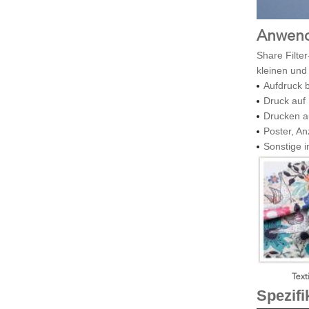
Anwend
Share Filte
kleinen und
Aufdruck b
Druck auf 
Drucken au
Poster, A
Sonstige i
Text
Spezifi