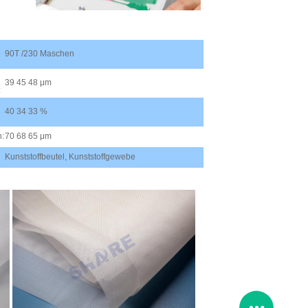
90T /230 Maschen
39 45 48 μm
:
40 34 33 %
:
70 68 65 μm
Kunststoffbeutel, Kunststoffgewebe