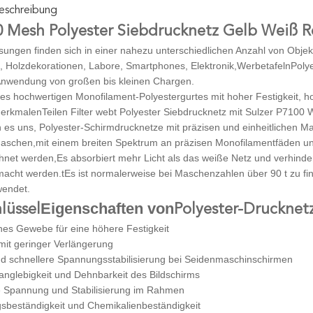
eschreibung
0 Mesh Polyester Siebdrucknetz Gelb Weiß R
sungen finden sich in einer nahezu unterschiedlichen Anzahl von Objek
, Holzdekorationen, Labore, Smartphones, Elektronik,WerbetafelnPolyest
Anwendung von großen bis kleinen Chargen.
es hochwertigen Monofilament-Polyestergurtes mit hoher Festigkeit, 
kmalenTeilen Filter webt Polyester Siebdrucknetz mit Sulzer P7100 
 es uns, Polyester-Schirmdrucknetze mit präzisen und einheitlichen 
aschen,
mit einem breiten Spektrum an präzisen Monofilamentfäden 
hnet werden,
Es absorbiert mehr Licht als das weiße Netz und verhinder
macht werden.
t
Es ist normalerweise bei Maschenzahlen über 90 t zu fin
wendet.
Eigenschaften von
lüssel
Polyester-Drucknetz
hes Gewebe für eine höhere Festigkeit
mit geringer Verlängerung
d schnellere Spannungsstabilisierung bei Seidenmaschinschirmen
anglebigkeit und Dehnbarkeit des Bildschirms
e Spannung und Stabilisierung im Rahmen
sbeständigkeit und Chemikalienbeständigkeit