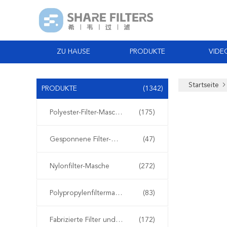
ZU HAUSE
PRODUKTE
VIDE
Startseite
PRODUKTE
(1342)
Polyester-Filter-Masche
(175)
Gesponnene Filter-Masche
(47)
Nylonfilter-Masche
(272)
Polypropylenfiltermasche
(83)
Fabrizierte Filter und Schirme
(172)