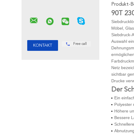
Produkt-B
90T 23
Siebdrucklö
Möbel, Glas
Siebdruck-
Auswahl ein
Free call
Dehnungsmer
ermöglichen
Farbdruckm
Netz bezeic
sichtbar ge
Drucke ver
Der Sch
Ein einfac
Polyester 
Höhere un
Bessere L
Schneller
Abnutzung